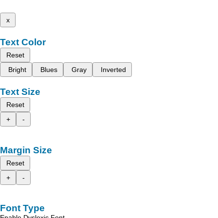
x
Text Color
Reset
Bright
Blues
Gray
Inverted
Text Size
Reset
+
-
Margin Size
Reset
+
-
Font Type
Enable Dyslexic Font