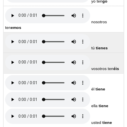
yo ten
go
nosotros
ten
emos
tú
tienes
vosotros ten
éis
él
tiene
ella
tiene
usted
tiene