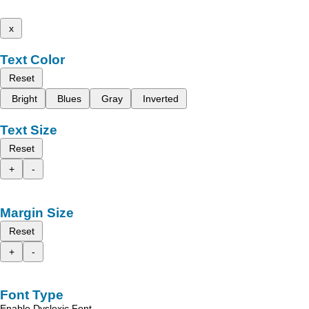
x
Text Color
Reset
Bright
Blues
Gray
Inverted
Text Size
Reset
+
-
Margin Size
Reset
+
-
Font Type
Enable Dyslexic Font