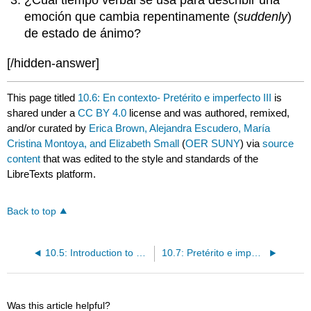
¿Cuál tiempo verbal se usa para describir una
emoción que cambia repentinamente (
suddenly
)
de estado de ánimo?
[/hidden-answer]
This page titled
10.6: En contexto- Pretérito e imperfecto III
is
shared under a
CC BY 4.0
license and was authored, remixed,
and/or curated by
Erica Brown, Alejandra Escudero, María
Cristina Montoya, and Elizabeth Small
(
OER SUNY
) via
source
content
that was edited to the style and standards of the
LibreTexts platform.
Back to top
10.5: Introduction to El abuelo se sintió mareado
10.7: Pretérito e imperfecto III
Was this article helpful?