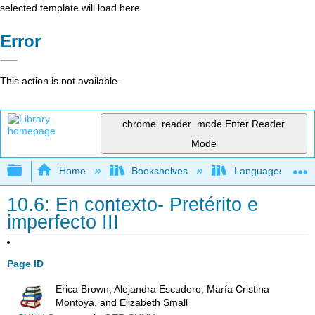
selected template will load here
Error
This action is not available.
chrome_reader_mode
Enter Reader
Mode
Expand/collapse global hierarchy
Home
Bookshelves
Languages
10.6: En contexto- Pretérito e
imperfecto III
Page ID
Erica Brown, Alejandra Escudero, María Cristina
Montoya, and Elizabeth Small