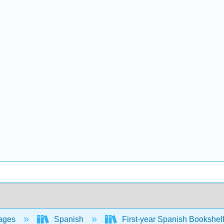
ages
Spanish
First-year Spanish Bookshel