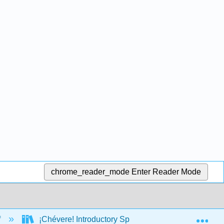
chrome_reader_mode
Enter Reader Mode
Exp
f
¡Chévere! Introductory Spanish II (Brown, Escudero