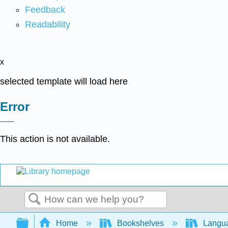
Feedback
Readability
x
selected template will load here
Error
This action is not available.
Search
Expand/collapse global hierarchy
Home
Bookshelves
Langu