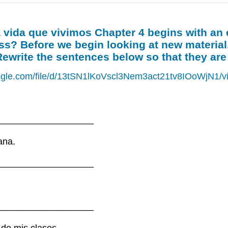
a vida que vivimos Chapter 4 begins with an e
s? Before we begin looking at new material,
 Rewrite the sentences below so that they are
google.com/file/d/13tSN1lKoVscl3Nem3act21tv8IOoWjN1/
___________________
ana.
___________________
___________________
 de mis clases.