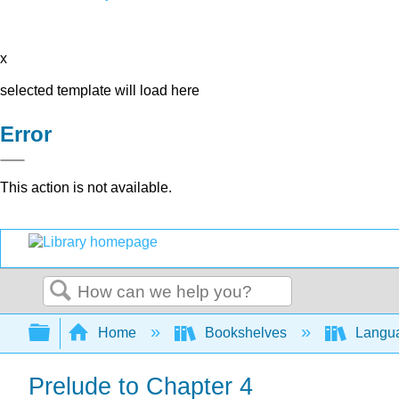
x
selected template will load here
Error
This action is not available.
Search
Expand/collapse global hierarchy
Home
Bookshelves
Langu
Prelude to Chapter 4