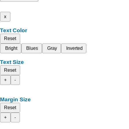
x
Text Color
Reset
Bright
Blues
Gray
Inverted
Text Size
Reset
+
-
Margin Size
Reset
+
-