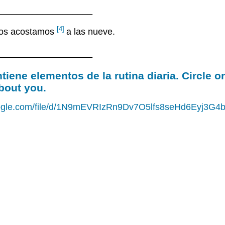
___________________
[4]
 nos acostamos
a las nueve.
___________________
iene elementos de la rutina diaria. Circle or
bout you.
google.com/file/d/1N9mEVRIzRn9Dv7O5lfs8seHd6Eyj3G4