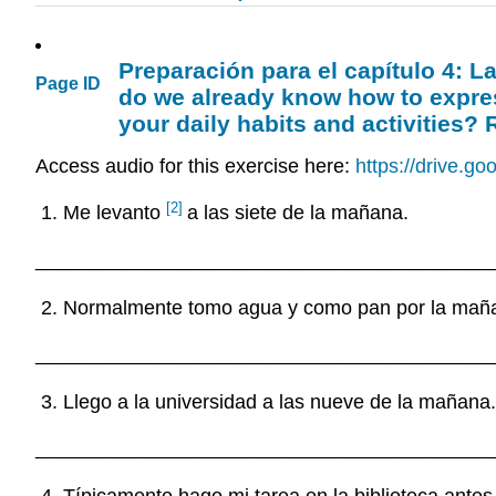
Preparación para el capítulo 4: L
Page ID
do we already know how to expres
your daily habits and activities?
Access audio for this exercise here:
https://drive.
[2]
Me levanto
a las siete de la mañana.
_________________________________________
Normalmente tomo agua y como pan por la mañ
_________________________________________
Llego a la universidad a las nueve de la mañana.
_________________________________________
Típicamente hago mi tarea en la biblioteca antes