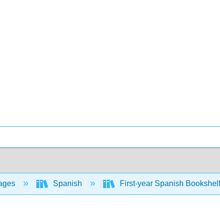
ages
Spanish
First-year Spanish Bookshel