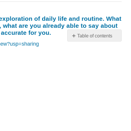
xploration of daily life and routine. What
 what are you already able to say about
 accurate for you.
Table of contents
view?usp=sharing
Preparación
para
el
capítulo
4:
La
vida
que
vivimos
Chapter
4
begins
with
an