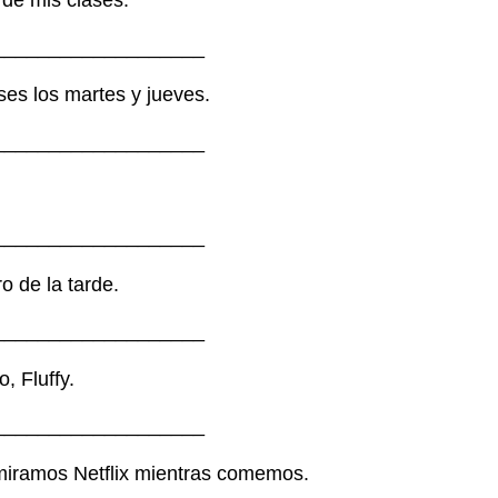
___________________
ses los martes y jueves.
___________________
___________________
o de la tarde.
___________________
o, Fluffy.
___________________
 miramos Netflix mientras comemos.