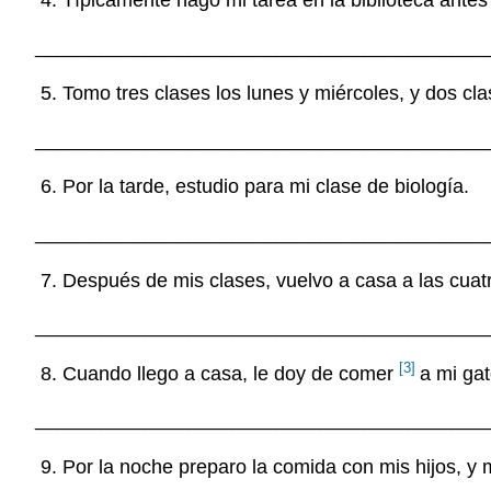
_________________________________________
Tomo tres clases los lunes y miércoles, y dos cla
_________________________________________
Por la tarde, estudio para mi clase de biología.
_________________________________________
Después de mis clases, vuelvo a casa a las cuatr
_________________________________________
[3]
Cuando llego a casa, le doy de comer
a mi gat
_________________________________________
Por la noche preparo la comida con mis hijos, y