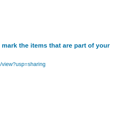
material,
what
are
you
already
able
to
 mark the items that are part of your
say
about
your
b/view?usp=sharing
daily
habits
and
activities?
Rewrite
the
sentences
below
so
that
they