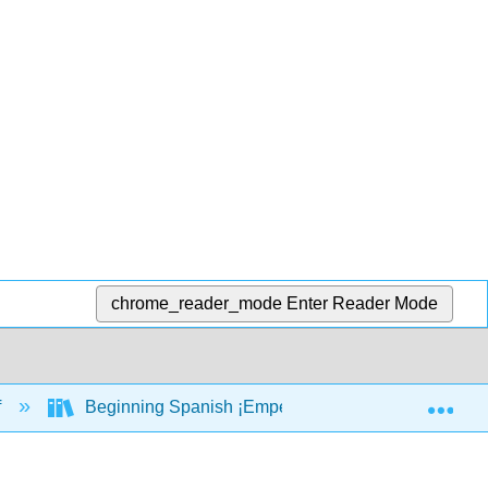
chrome_reader_mode
Enter Reader Mode
Exp
f
Beginning Spanish ¡Empecemos por aquí! (Cecilia