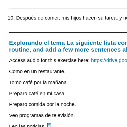
_________________________________________
Después de comer, mis hijos hacen su tarea, y
_________________________________________
Explorando el tema La siguiente lista cont
routine, and add a few more sentences a
Access audio for this exercise here:
https://drive.
Como en un restaurante.
Tomo café por la mañana.
Preparo café en mi casa.
Preparo comida por la noche.
Veo programas de televisión.
[5]
Leo las noticias.