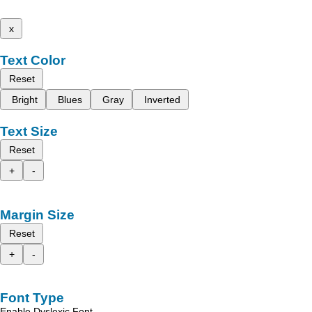
x
Text Color
Reset
Bright
Blues
Gray
Inverted
Text Size
Reset
+
-
Margin Size
Reset
+
-
Font Type
Enable Dyslexic Font