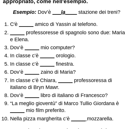
appropriato, come nell’esempio.
Esempio:
Dov’è
___
la
____
stazione dei treni?
C'è
_____
amico di Yassin al telefono.
_____
professoresse di spagnolo sono due: Maria
e Elena.
Dov’è
_____
mio computer?
In classe c’è
_____
orologio.
In classe c’è
_____
finestra.
Dov’è
_____
zaino di Maria?
In classe c’è Chiara,
_____
professoressa di
italiano di Bryn Mawr.
Dov’è
_____
libro di italiano di Francesco?
“La meglio gioventù” di Marco Tullio Giordana è
_____
mio film preferito.
Nella pizza margherita c’è
_____
mozzarella.