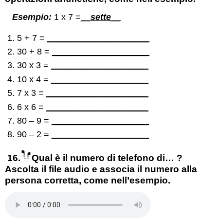
Esempio:
1 x 7 =
__
sette
__
5 + 7 =
_____________________
30 + 8 =
____________________
30 x 3 =
____________________
10 x 4 =
____________________
7 x 3 =
_____________________
6 x 6 =
_____________________
80 – 9 =
____________________
90 – 2 =
____________________
16.
Qual è il numero di telefono di… ?
Ascolta il file audio e associa il numero alla
persona corretta, come nell’esempio.