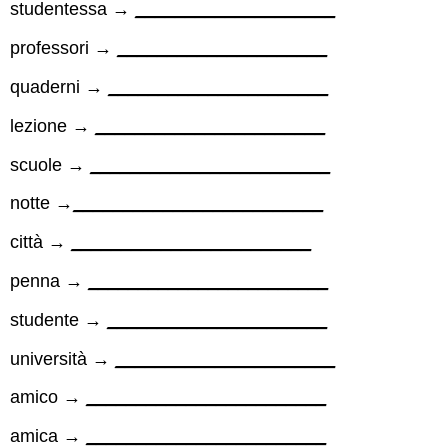
studentessa →
____________________
professori →
_____________________
quaderni →
______________________
lezione →
_______________________
scuole →
________________________
notte →
_________________________
città →
________________________
penna →
________________________
studente →
______________________
università →
______________________
amico →
________________________
amica →
________________________