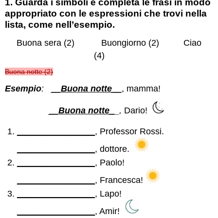
1. Guarda i simboli e completa le frasi in modo
appropriato con le espressioni che trovi nella
lista, come nell’esempio.
Buona sera (2) Buongiorno (2) Ciao
(4)
Buona notte (2)
Esempio
:
__
Buona notte
__
, mamma!
__
Buona notte
_
_,
Dario!
________________
, Professor Rossi.
________________
, dottore.
________________
, Paolo!
________________
, Francesca!
________________
, Lapo!
________________
, Amir!