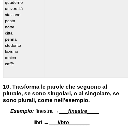
quaderno
università
stazione
pasta
notte
città
penna
studente
lezione
amico
caffè
10. Trasforma le parole che seguono al
plurale, se sono singolari, o al singolare, se
sono plurali, come nell’esempio.
Esempio:
finestr
a
→
___
finestre
____
libr
i
→
___
libro
_______