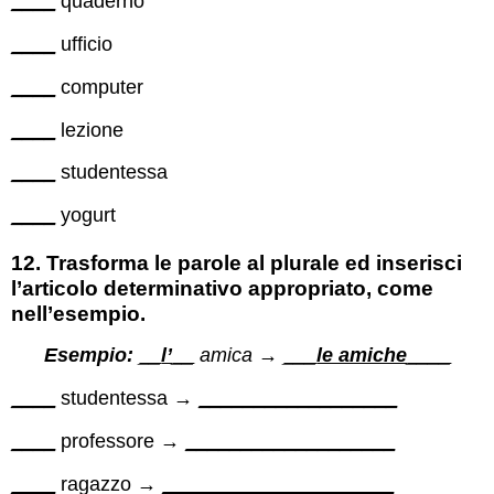
____
quaderno
____
ufficio
____
computer
____
lezione
____
studentessa
____
yogurt
12.
Trasforma le parole al plurale ed inserisci
l’articolo determinativo appropriato, come
nell’esempio.
Esempio:
__
l’
__
amica →
___
le amiche
____
____
studentessa →
__________________
____
professore →
___________________
____
ragazzo →
_____________________