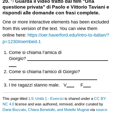
20.
Guarda il video tratto dal film "Una
questione privata" di Paolo e Vittorio Taviani e
rispondi alle domande con frasi complete.
One or more interactive elements has been excluded
from this version of the text. You can view them
online here:
https://oer.haverford.edu/intro-to-italian/?
p=1230#oembed-1
Come si chiama l’amica di
Giorgio?
________________________________
___
Come si chiama l’amico di Giorgio?
___________________________________
I tre ragazzi stanno male. V
___
F
___
This page titled
1.5: Unità 1 - Esercizi
is shared under a
CC BY-
NC 4.0
license and was authored, remixed, and/or curated by
Daria Bozzato, Chiara Benetollo, and Metello Mugnai
via
source