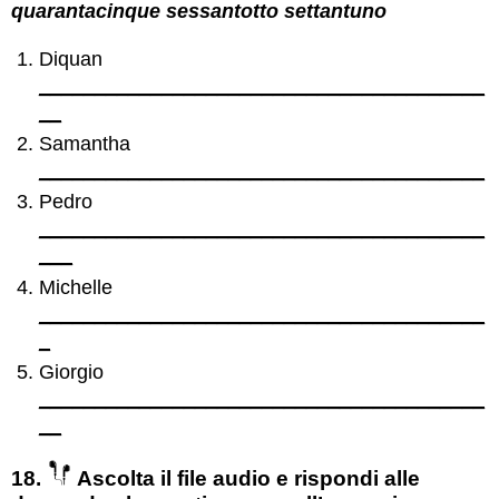
quarantacinque sessantotto settantuno
Diquan
________________________________________
__
Samantha
________________________________________
Pedro
________________________________________
___
Michelle
________________________________________
_
Giorgio
________________________________________
__
18.
Ascolta il file audio e rispondi alle