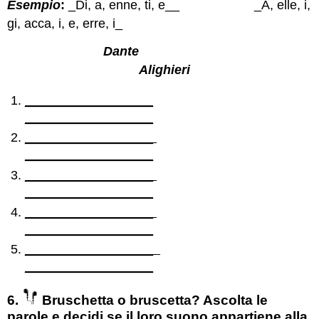
Esempio
:
_Di, a, enne, ti, e__ _A, elle, i,
gi, acca, i, e, erre, i_
Dante
Alighieri
__________________
__________________
__________________
__________________
__________________
__________________
__________________
__________________
__________________
__________________
6.
Bruschetta o bruscetta? Ascolta le
parole e decidi se il loro suono appartiene alla