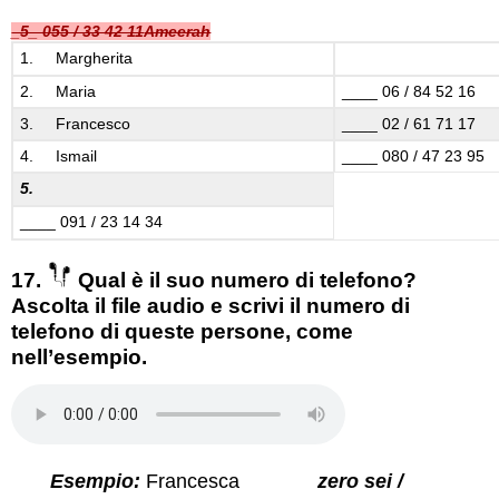
_5_ 055 / 33 42 11
Ameerah
1. Margherita
2. Maria
____ 06 / 84 52 16
3. Francesco
____ 02 / 61 71 17
4. Ismail
____ 080 / 47 23 95
5.
____ 091 / 23 14 34
17.
Qual è il suo numero di telefono?
Ascolta il file audio e scrivi il numero di
telefono di queste persone, come
nell’esempio.
Esempio:
Francesca
zero sei /