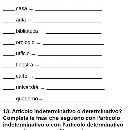
____
casa →
_______________________
____
aula →
_______________________
____
biblioteca →
___________________
____
orologio →
_____________________
____
ufficio →
______________________
____
finestra →
_____________________
____
caffè →
_______________________
____
università →
____________________
____
quaderno→
_____________________
13. Articolo indeterminativo o determinativo?
Completa le frasi che seguono con l’articolo
indeterminativo o con l’articolo determinativo