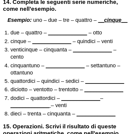
14. Completa le seguenti serie numeriche,
come nell’esempio.
Esempio:
uno – due – tre – quattro –
__
cinque
__
due – quattro –
_____________
– otto
cinque –
_____________
– quindici – venti
­venticinque – cinquanta –
_____________
–
cento
cinquantuno –
_____________
– settantuno –
ottantuno
­quattordici – quindici – sedici –
_____________
diciotto – ventotto – trentotto –
_____________
dodici – quattordici –
_____________
–
_____________
– venti
dieci – trenta – cinquanta –
_____________
15. Operazioni. Scrivi il risultato di queste
operazioni aritmetiche, come nell’esempio.