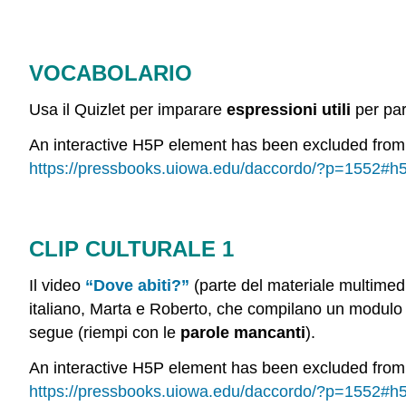
VOCABOLARIO
Usa il Quizlet per imparare
espressioni utili
per par
An interactive H5P element has been excluded from th
https://pressbooks.uiowa.edu/daccordo/?p=1552#h
CLIP CULTURALE 1
Il video
“Dove abiti?”
(parte del materiale multimedia
italiano,
Marta e Roberto, che compilano un modulo di
segue (riempi con le
parole mancanti
).
An interactive H5P element has been excluded from th
https://pressbooks.uiowa.edu/daccordo/?p=1552#h