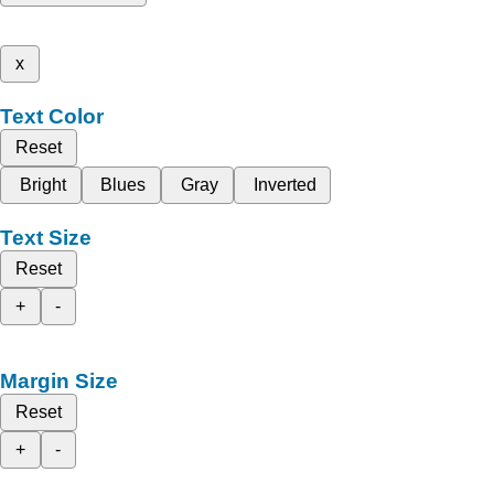
x
Text Color
Reset
Bright
Blues
Gray
Inverted
Text Size
Reset
+
-
Margin Size
Reset
+
-