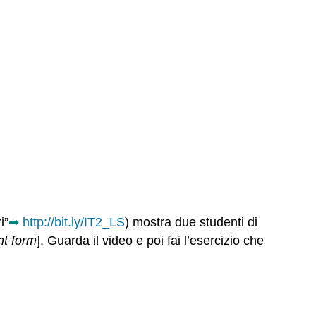
i”
➡
http://bit.ly/IT2_LS
) mostra due studenti di
nt form
].
Guarda il video e poi fai l’esercizio che