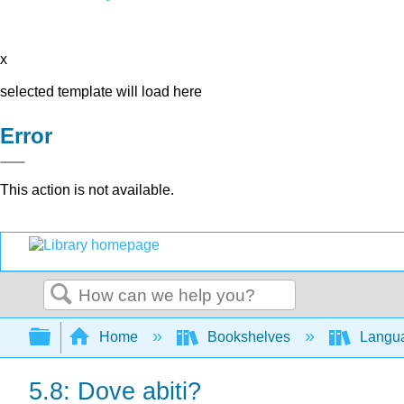
x
selected template will load here
Error
This action is not available.
Search
Expand/collapse global hierarchy
Home
Bookshelves
Langu
5.8: Dove abiti?