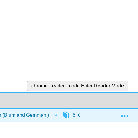
chrome_reader_mode
Enter Reader Mode
Exp
ian (Blum and Gemmani)
5: Cultura
5.8: Dove