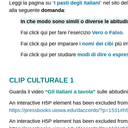
Leggi la pagina su
“
I pasti degli italiani
“
nel sito del
alla seguente
domanda
:
In che modo sono simili o diverse le abitudini
Fai click qui per fare l’esercizio
Vero o Falso
.
Fai click qui per imparare i
nomi dei cib
i
più im
Fai click qui per studiare
modi di dire o espre
CLIP CULTURALE 1
Guarda il video
“Gli italiani a tavola”
sulle abitudini
An interactive H5P element has been excluded from th
https://pressbooks.uiowa.edu/daccordo/?p=1531#h
An interactive H5P element has been excluded from th