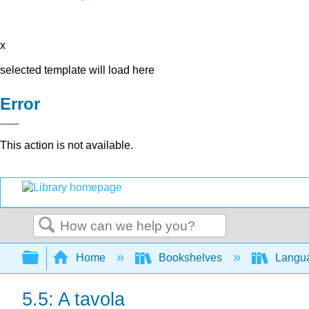
x
selected template will load here
Error
This action is not available.
Search
Expand/collapse global hierarchy
Home
Bookshelves
Langu
5.5: A tavola