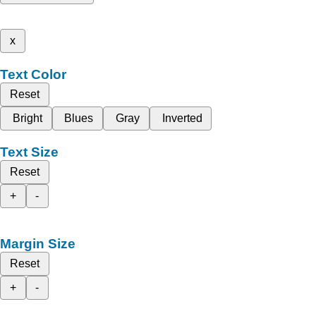
x
Text Color
Reset
Bright
Blues
Gray
Inverted
Text Size
Reset
+
-
Margin Size
Reset
+
-