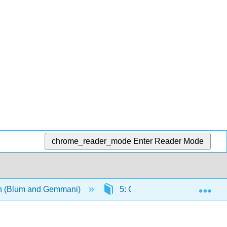
chrome_reader_mode
Enter Reader Mode
Exp
ian (Blum and Gemmani)
5: Cultura
5.5: A tav