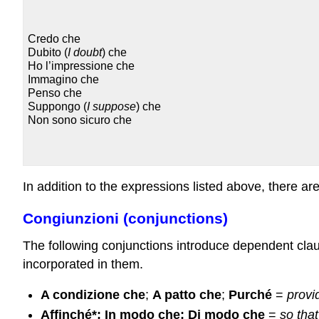
Credo che
Dubito (
I doubt
) che
Ho l’impressione che
Immagino che
Penso che
Suppongo (
I suppose
) che
Non sono sicuro che
In addition to the expressions listed above, there a
Congiunzioni (conjunctions)
The following conjunctions introduce dependent clau
incorporated in them.
A condizione che
;
A patto che
;
Purché
=
provi
Affinché*; In modo che; Di modo che
=
so that