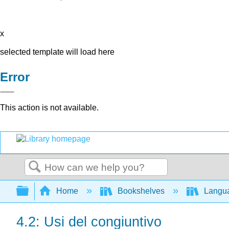
x
selected template will load here
Error
This action is not available.
Search
Expand/collapse global hierarchy
Home
Bookshelves
Langu
4.2: Usi del congiuntivo