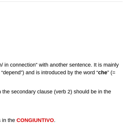
n/ in connection” with another sentence. It is mainly
“depend”) and is introduced by the word “
che
” (=
n the secondary clause (verb 2) should be in the
 in the
CONGIUNTIVO
.