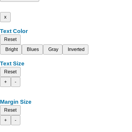
x
Text Color
Reset
Bright
Blues
Gray
Inverted
Text Size
Reset
+
-
Margin Size
Reset
+
-