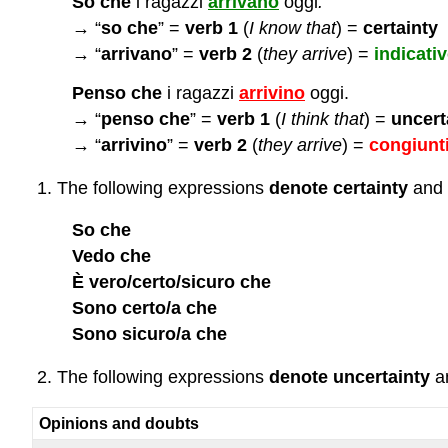
So che
i ragazzi
arrivano
oggi
.
→ “
so che
” =
verb 1
(
I know that
) =
certainty
→ “
arrivano
” =
verb 2
(
they arrive
) =
indicati
Penso che
i ragazzi
arrivino
oggi.
→ “
penso che
” =
verb 1
(
I think that
) =
uncert
→ “
arrivino
” =
verb 2
(
they arrive
) =
congiunt
The following expressions
denote certainty
and
So che
Vedo che
È vero/certo/sicuro che
Sono certo/a che
Sono sicuro/a che
The following expressions
denote uncertainty
a
Opinions and doubts