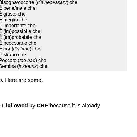
Bisogna/occorre (
it’s necessary
) che
È bene/male che
È giusto che
È meglio che
È importante che
È (im)possibile che
È (im)probabile che
È necessario che
È ora (
it’s time
) che
È strano che
Peccato (
too bad
) che
Sembra
(
it seems
)
che
o
. Here are some.
T followed
by
CHE
because it is already