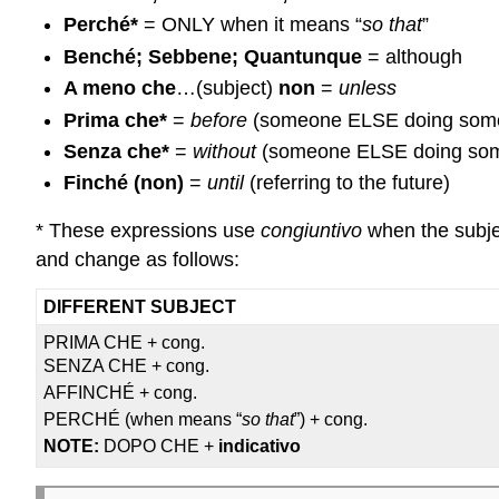
Perché*
= ONLY when it means “
so that
”
Benché; Sebbene; Quantunque
= although
A meno che
…(subject)
non
=
unless
Prima che*
=
before
(someone ELSE doing some
Senza che*
=
without
(someone ELSE doing som
Finché (non)
=
until
(referring to the future)
* These expressions use
congiuntivo
when the subje
and change as follows:
DIFFERENT SUBJECT
PRIMA CHE + cong.
SENZA CHE + cong.
AFFINCHÉ + cong.
PERCHÉ (when means “
so that
”) + cong.
NOTE:
DOPO CHE +
indicativo