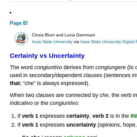
Page ID
Cinzia Blum and Lucia Gemmani
Iowa State University
via
Iowa State University Digital
Certainty vs Uncertainty
The word
congiuntivo
derives from
congiungere
(to 
used in secondary/dependent clauses (sentences int
that
; “che” is always expressed).
When two clauses are connected by
che
, the verb 
indicativo
or the
congiuntivo
:
If
verb 1
expresses
certainty
,
verb 2
is in the
IN
If
verb 1
expresses
uncertainty
(opinions, hope, 