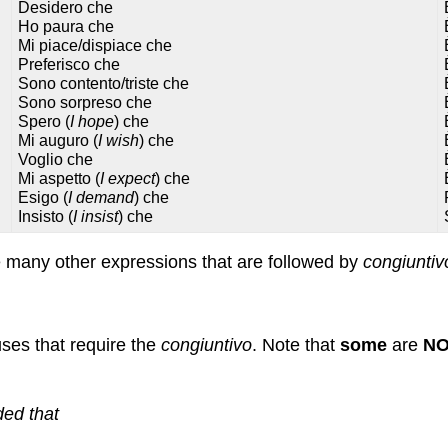
Desidero che
Ho paura che
Mi piace/dispiace che
Preferisco che
Sono contento/triste che
Sono sorpreso che
Spero (
I hope
) che
Mi auguro (
I wish
) che
Voglio che
Mi aspetto (
I expect
) che
Esigo (
I demand
) che
Insisto
(
I insist
)
che
re many other expressions that are followed by
congiuntiv
ses that require the
congiuntivo
. Note that
some
are
NO
ded that