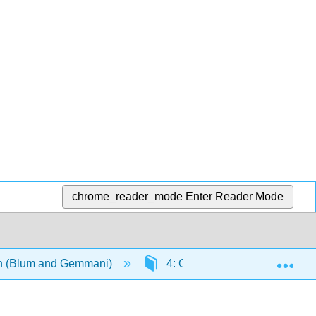
chrome_reader_mode
Enter Reader Mode
Exp
ian (Blum and Gemmani)
4: Grammatica IV- accordo de