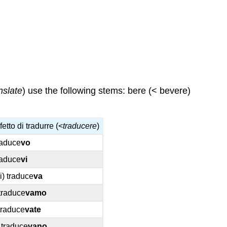
nslate
) use the following stems: bere (< bevere)
etto di tradurre (<
traducere
)
traduce
vo
traduce
vi
ei) traduce
va
 traduce
vamo
 traduce
vate
) traduce
vano