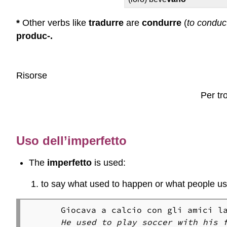
*
Other verbs like
tradurre
are
condurre
(
to conduc
produc-.
Risorse
Per tro
Uso dell’imperfetto
The
imperfetto
is used:
to say what used to happen or what people use
He used to play soccer with his 