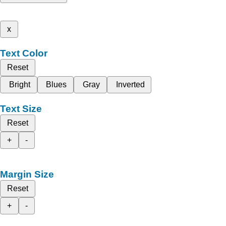
x
Text Color
Reset
Bright
Blues
Gray
Inverted
Text Size
Reset
+
-
Margin Size
Reset
+
-