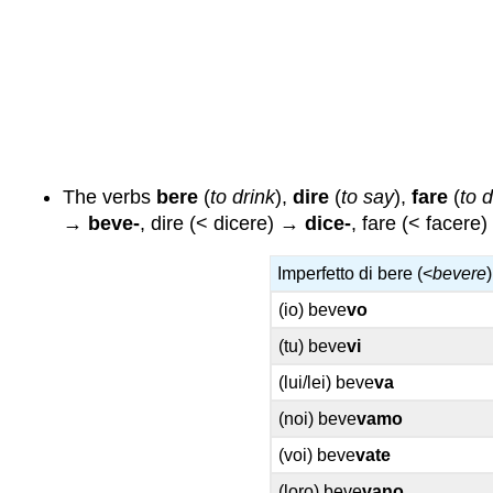
The verbs
bere
(
to drink
),
dire
(
to say
),
fare
(
to 
→
beve-
, dire (< dicere) →
dice-
, fare (< facere
Imperfetto di bere (<
bevere
)
(io) beve
vo
(tu) beve
vi
(lui/lei) beve
va
(noi) beve
vamo
(voi) beve
vate
(loro) beve
vano