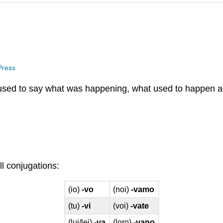
 Press
s used to say what was happening, what used to happen an
ll conjugations:
(io)
-vo
(noi)
-vamo
(tu)
-vi
(voi)
-vate
(lui/lei)
-va
(loro)
-vano