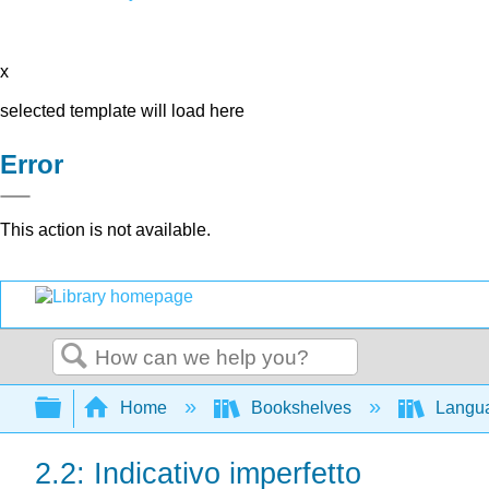
x
selected template will load here
Error
This action is not available.
Search
Expand/collapse global hierarchy
Home
Bookshelves
Langu
2.2: Indicativo imperfetto