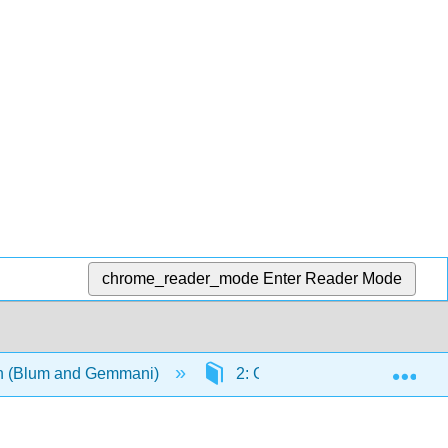
chrome_reader_mode
Enter Reader Mode
Exp
ian (Blum and Gemmani)
2: Grammatica II- accordo del