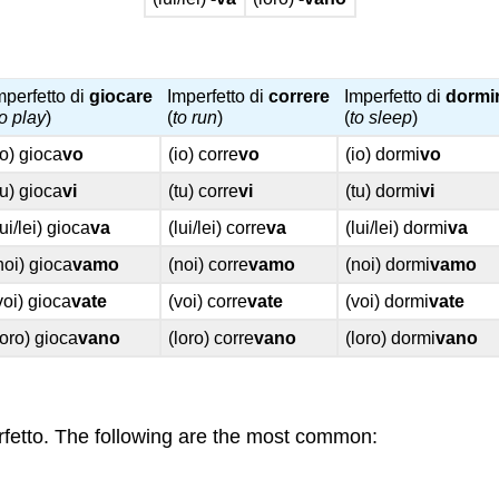
mperfetto di
giocare
Imperfetto di
correre
Imperfetto di
dormi
to play
)
(
to run
)
(
to sleep
)
io) gioca
vo
(io) corre
vo
(io) dormi
vo
tu) gioca
vi
(tu) corre
vi
(tu) dormi
vi
lui/lei) gioca
va
(lui/lei) corre
va
(lui/lei) dormi
va
noi) gioca
vamo
(noi) corre
vamo
(noi) dormi
vamo
voi) gioca
vate
(voi) corre
vate
(voi) dormi
vate
loro) gioca
vano
(loro) corre
vano
(loro) dormi
vano
rfetto. The following are the most common: