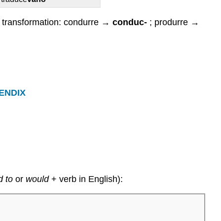
e transformation: condurre →
conduc-
; produrre →
ENDIX
d
to
or
would
+ verb in English):