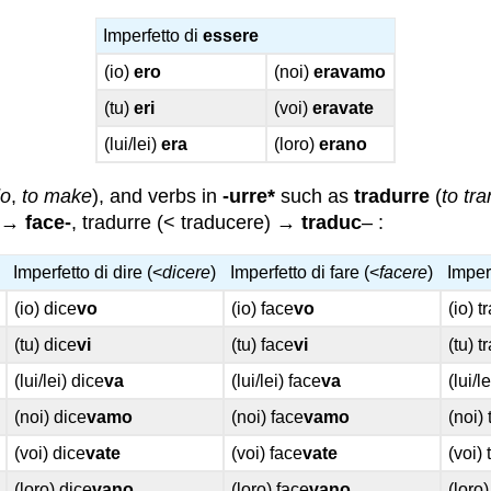
Imperfetto di
essere
(io)
ero
(noi)
eravamo
(tu)
eri
(voi)
eravate
(lui/lei)
era
(loro)
erano
do
,
to make
), and verbs in
-urre*
such as
tradurre
(
to tra
) →
face-
, tradurre (< traducere) →
traduc
– :
Imperfetto di dire (<
dicere
)
Imperfetto di fare (<
facere
)
Imperf
(io) dice
vo
(io) face
vo
(io) 
(tu) dice
vi
(tu) face
vi
(tu) 
(lui/lei) dice
va
(lui/lei) face
va
(lui/l
(noi) dice
vamo
(noi) face
vamo
(noi)
(voi) dice
vate
(voi) face
vate
(voi)
(loro) dice
vano
(loro) face
vano
(loro