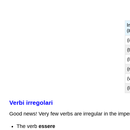
I
(
(
(
(
(
(
(
Verbi irregolari
Good news! Very few verbs are irregular in the impe
The verb
essere