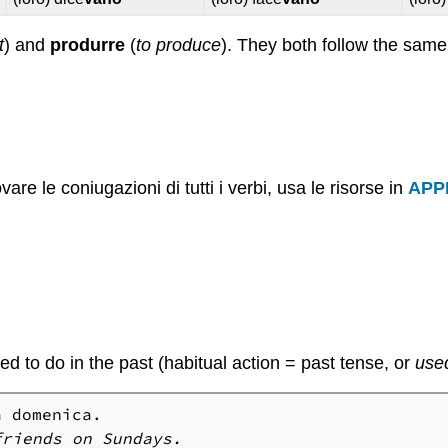
t
) and
produrre
(
to produce
). They both follow the sam
vare le coniugazioni di tutti i verbi, usa le risorse in
APP
d to do in the past (habitual action = past tense, or
use
friends on Sundays.