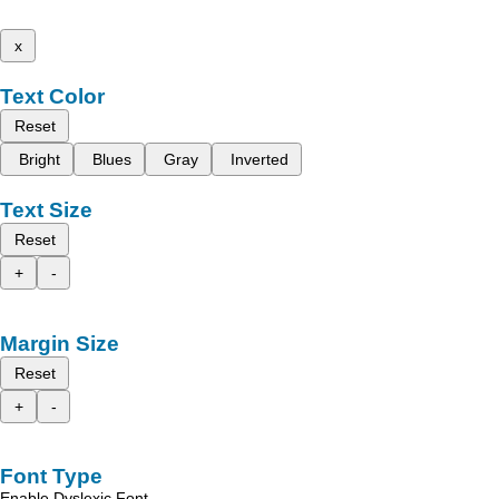
x
Text Color
Reset
Bright
Blues
Gray
Inverted
Text Size
Reset
+
-
Margin Size
Reset
+
-
Font Type
Enable Dyslexic Font