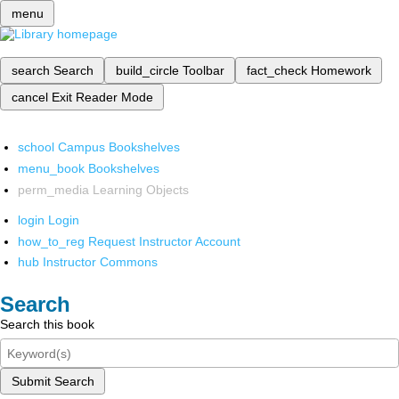
menu
search
Search
build_circle
Toolbar
fact_check
Homework
cancel
Exit Reader Mode
school
Campus Bookshelves
menu_book
Bookshelves
perm_media
Learning Objects
login
Login
how_to_reg
Request Instructor Account
hub
Instructor Commons
Search
Search this book
Submit Search