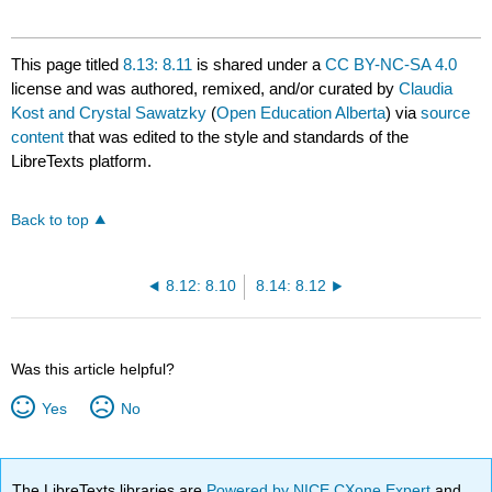
This page titled
8.13: 8.11
is shared under a
CC BY-NC-SA 4.0
license and was authored, remixed, and/or curated by
Claudia
Kost and Crystal Sawatzky
(
Open Education Alberta
) via
source
content
that was edited to the style and standards of the
LibreTexts platform.
Back to top
8.12: 8.10
8.14: 8.12
Was this article helpful?
Yes
No
The LibreTexts libraries are
Powered by NICE CXone Expert
and