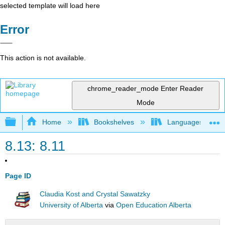
selected template will load here
Error
This action is not available.
chrome_reader_mode
Enter Reader
Mode
Expand/collapse global hierarchy
Home
Bookshelves
Languages
8.13: 8.11
Page ID
Claudia Kost and Crystal Sawatzky
University of Alberta
via
Open Education Alberta