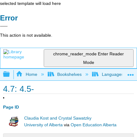
selected template will load here
Error
This action is not available.
chrome_reader_mode
Enter Reader
Mode
Expand/collapse global hierarchy
Home
Bookshelves
Languages
4.7: 4.5-
Page ID
Claudia Kost and Crystal Sawatzky
University of Alberta
via
Open Education Alberta