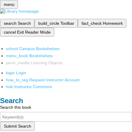
menu
search
Search
build_circle
Toolbar
fact_check
Homework
cancel
Exit Reader Mode
school
Campus Bookshelves
menu_book
Bookshelves
perm_media
Learning Objects
login
Login
how_to_reg
Request Instructor Account
hub
Instructor Commons
Search
Search this book
Submit Search