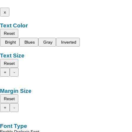
x
Text Color
Reset
Bright
Blues
Gray
Inverted
Text Size
Reset
+
-
Margin Size
Reset
+
-
Font Type
Enable Dyslexic Font