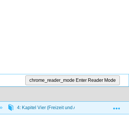
chrome_reader_mode
Enter Reader Mode
Exp
4: Kapitel Vier (Freizeit und Ausgehen)
4.5: 