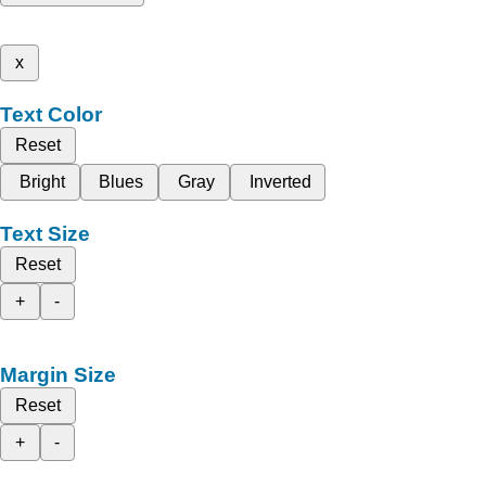
x
Text Color
Reset
Bright
Blues
Gray
Inverted
Text Size
Reset
+
-
Margin Size
Reset
+
-