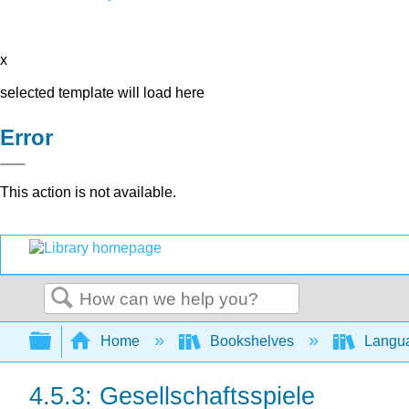
x
selected template will load here
Error
This action is not available.
Search
Expand/collapse global hierarchy
Home
Bookshelves
Langu
4.5.3: Gesellschaftsspiele