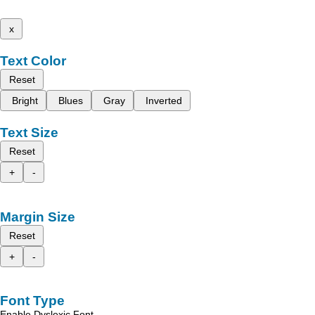
x
Text Color
Reset
Bright
Blues
Gray
Inverted
Text Size
Reset
+
-
Margin Size
Reset
+
-
Font Type
Enable Dyslexic Font