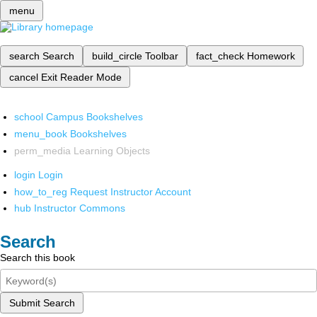
menu
search
Search
build_circle
Toolbar
fact_check
Homework
cancel
Exit Reader Mode
school
Campus Bookshelves
menu_book
Bookshelves
perm_media
Learning Objects
login
Login
how_to_reg
Request Instructor Account
hub
Instructor Commons
Search
Search this book
Submit Search