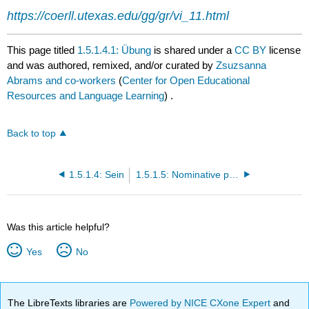
https://coerll.utexas.edu/gg/gr/vi_11.html
This page titled
1.5.1.4.1: Übung
is shared under a
CC BY
license
and was authored, remixed, and/or curated by
Zsuzsanna
Abrams and co-workers
(
Center for Open Educational
Resources and Language Learning
) .
Back to top
1.5.1.4: Sein
1.5.1.5: Nominative pronouns
Was this article helpful?
Yes
No
The LibreTexts libraries are
Powered by NICE CXone Expert
and