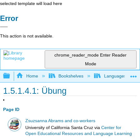
selected template will load here
Error
This action is not available.
chrome_reader_mode
Enter Reader
Mode
Expand/collapse global hierarchy
Home
Bookshelves
Languages
1.5.1.4.1: Übung
Page ID
Zsuzsanna Abrams and co-workers
University of California Santa Cruz
via
Center for
Open Educational Resources and Language Learning