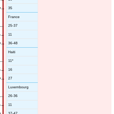
35
France
25-37
11
36-48
Haiti
11*
16
27
Luxembourg
26-36
11
37-47