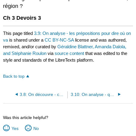
région ?
Ch 3 Devoirs 3
This page titled
3.9: On analyse - les prépositions pour dire où on
va
is shared under a
CC BY-NC-SA
license and was authored,
remixed, and/or curated by
Géraldine Blattner, Amanda Dalola,
and Stéphanie Roulon
via
source content
that was edited to the
style and standards of the LibreTexts platform.
Back to top
3.8: On découvre - comment et où est-ce qu'on va
3.10: On analyse - qu’est-ce qu’on va faire le week-end prochain ?
Was this article helpful?
Yes
No