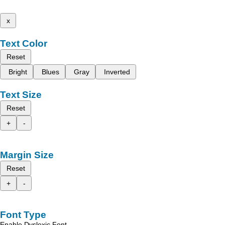
x
Text Color
Reset
Bright
Blues
Gray
Inverted
Text Size
Reset
+
-
Margin Size
Reset
+
-
Font Type
Enable Dyslexic Font