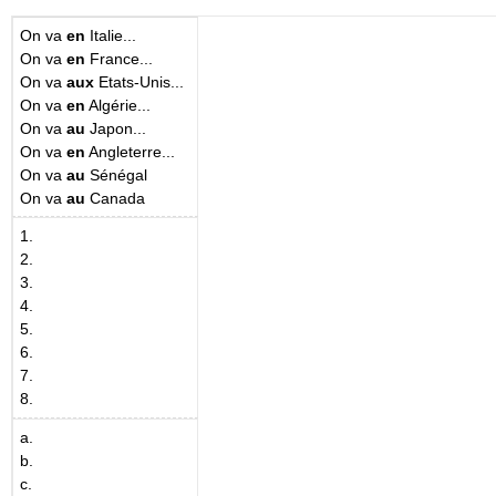
On va
en
Italie...
On va
en
France...
On va
aux
Etats-Unis...
On va
en
Algérie...
On va
au
Japon...
On va
en
Angleterre...
On va
au
Sénégal
On va
au
Canada
1.
2.
3.
4.
5.
6.
7.
8.
a.
b.
c.