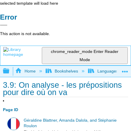
selected template will load here
Error
This action is not available.
chrome_reader_mode
Enter Reader
Mode
Expand/collapse global hierarchy
Home
Bookshelves
Languages
3.9: On analyse - les prépositions
pour dire où on va
Page ID
Géraldine Blattner, Amanda Dalola, and Stéphanie
Roulon