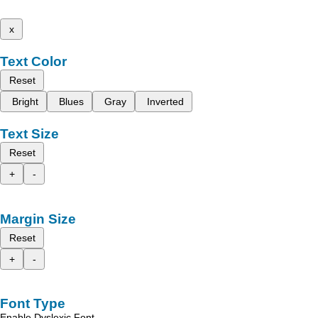
x
Text Color
Reset
Bright
Blues
Gray
Inverted
Text Size
Reset
+
-
Margin Size
Reset
+
-
Font Type
Enable Dyslexic Font