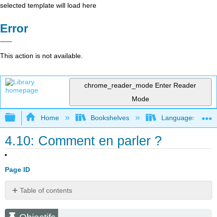
selected template will load here
Error
This action is not available.
chrome_reader_mode
Enter Reader
Mode
Expand/collapse global hierarchy
Home
Bookshelves
Languages
4.10: Comment en parler ?
Page ID
Table of contents
Objectifs
Fichiers