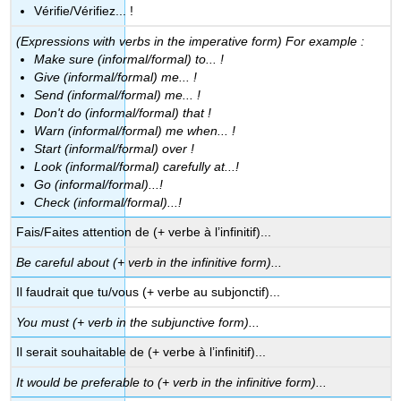
Vérifie/Vérifiez... !
(Expressions with verbs in the imperative form) For example :
Make sure (informal/formal) to... !
Give (informal/formal) me... !
Send (informal/formal) me... !
Don't do (informal/formal) that !
Warn (informal/formal) me when... !
Start (informal/formal) over !
Look (informal/formal) carefully at...!
Go (informal/formal)...!
Check (informal/formal)...!
Fais/Faites attention de (+ verbe à l’infinitif)...
Be careful about (+ verb in the infinitive form)...
Il faudrait que tu/vous (+ verbe au subjonctif)...
You must (+ verb in the subjunctive form)...
Il serait souhaitable de (+ verbe à l’infinitif)...
It would be preferable to (+ verb in the infinitive form)...