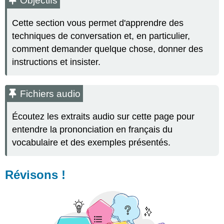
Objectifs
audio
Révisons
Cette section vous permet d'apprendre des
!
techniques de conversation et, en particulier,
Vocabulaire
comment demander quelque chose, donner des
utile
instructions et insister.
Activité
A​
Réponses
Fichiers audio
Activité
B
Écoutez les extraits audio sur cette page pour
Réponses
entendre la prononciation en français du
Activité
vocabulaire et des exemples présentés.
C
Réponses
Révisons !
Activité
D