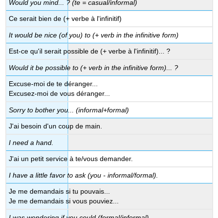
Would you mind... ? (te = casual/informal)
Ce serait bien de (+ verbe à l'infinitif)
It would be nice (of you) to
(+ verb in the infinitive form)
Est-ce qu'il serait possible de (+ verbe à l'infinitif)... ?
Would it be possible to (+ verb in the infinitive form)... ?
Excuse-moi de te déranger...
Excusez-moi de vous déranger...
Sorry to bother you... (informal+formal)
J'ai besoin d'un coup de main.
I need a hand.
J'ai un petit service à te/vous demander.
I have a little favor to ask (you - informal/formal).
Je me demandais si tu pouvais...
Je me demandais si vous pouviez...
I was wondering if you could (formal/informal)...