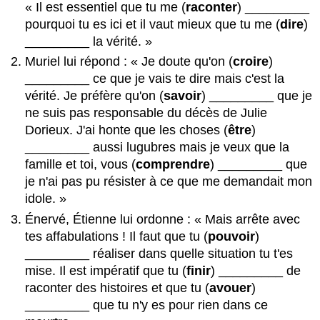
« Il est essentiel que tu me (
raconter
) _________
pourquoi tu es ici et il vaut mieux que tu me (
dire
)
_________ la vérité. »
Muriel lui répond : « Je doute qu'on (
croire
)
_________ ce que je vais te dire mais c'est la
vérité. Je préfère qu'on (
savoir
) _________ que je
ne suis pas responsable du décès de Julie
Dorieux. J'ai honte que les choses (
être
)
_________ aussi lugubres mais je veux que la
famille et toi, vous (
comprendre
) _________ que
je n'ai pas pu résister à ce que me demandait mon
idole. »
Énervé, Étienne lui ordonne : « Mais arrête avec
tes affabulations ! Il faut que tu (
pouvoir
)
_________ réaliser dans quelle situation tu t'es
mise. Il est impératif que tu (
finir
) _________ de
raconter des histoires et que tu (
avouer
)
_________ que tu n'y es pour rien dans ce