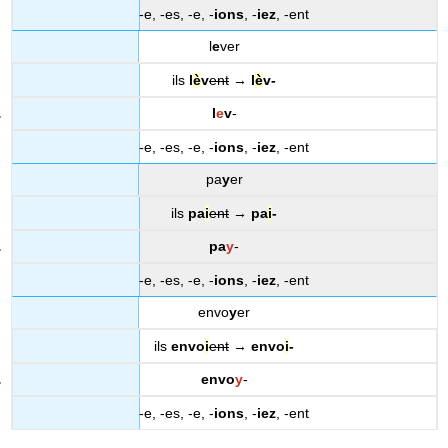
-e, -es, -e, -
ions
, -
iez
, -ent
l
e
ver
ils
l
è
v
ent
→
l
è
v-
l
e
v
-
-e, -es, -e, -
ions
, -
iez
, -ent
pa
y
er
ils
pa
i
ent
→
pa
i
-
pa
y
-
-e, -es, -e, -
ions
, -
iez
, -ent
envo
y
er
ils
envo
i
ent
→
envo
i
-
envo
y
-
-e, -es, -e, -
ions
, -
iez
, -ent