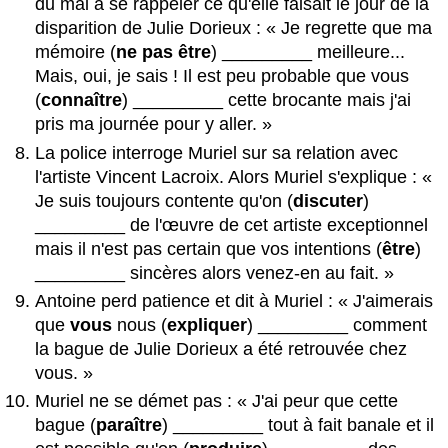
du mal à se rappeler ce qu'elle faisait le jour de la
disparition de Julie Dorieux : « Je regrette que ma
mémoire (
ne pas
être
) _________ meilleure...
Mais, oui, je sais ! Il est peu probable que vous
(
connaître
) _________ cette brocante mais j'ai
pris ma journée pour y aller. »
La police interroge Muriel sur sa relation avec
l'artiste Vincent Lacroix. Alors Muriel s'explique : «
Je suis toujours contente qu'on (
discuter
)
_________ de l'œuvre de cet artiste exceptionnel
mais il n'est pas certain que vos intentions (
être
)
_________ sincères alors venez-en au fait. »
Antoine perd patience et dit à Muriel : « J'aimerais
que
vous
nous (
expliquer
) _________ comment
la bague de Julie Dorieux a été retrouvée chez
vous. »
Muriel ne se démet pas : « J'ai peur que cette
bague (
paraître
) _________ tout à fait banale et il