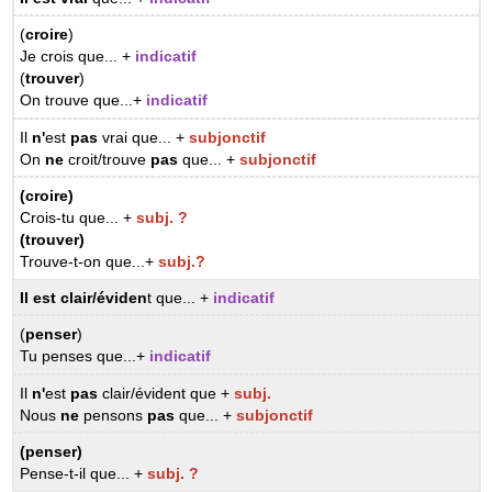
(
croire
)
Je crois que... +
indicatif
(
trouver
)
On trouve que...+
indicatif
Il
n'
est
pas
vrai que... +
subjonctif
On
ne
croit/trouve
pas
que... +
subjonctif
(croire)
Crois-tu que... +
subj. ?
(trouver)
Trouve-t-on que...+
subj.?
Il est clair/
éviden
t que... +
indicatif
(
penser
)
Tu penses que...+
indicatif
Il
n'
est
pas
clair/évident que +
subj.
Nous
ne
pensons
pas
que... +
subjonctif
(penser)
Pense-t-il
que... +
subj. ?