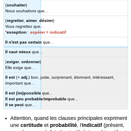
(
souhaiter
)
Nous souhaitons que...
(
regretter
,
aimer
,
désirer
)
Vous regrettez que...
*
exception
:
espérer + indicatif
Il n'est pas certain
que...
Il vaut mieux
que...
(
exiger
,
ordonner
)
Elle exige que...
Il est
(+
adj.
) bon, juste, surprenant, étonnant, intéressant,
important que...
Il est (im)possible
que...
Il est peu probable
/
improbable
que...
Il se peut
que...
Attention, quand les clauses principales expriment
une
certitude
et
probabilité
, l'
indicatif
(présent,