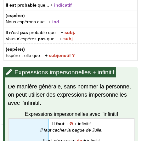
Il est probable
que... +
indicatif
(
espérer
)
Nous espérons que...+
ind.
Il
n'
est
pas
probable que... +
subj.
Vous
n
'espérez
pas
que... +
subj.
(espérer)
Espère-t-elle que... +
subjonctif ?
Expressions impersonnelles + infinitif
De manière générale, sans nommer la personne,
on peut utiliser des expressions impersonnelles
avec l'infinitif.
Expressions impersonnelles avec l'infinitif
Il faut
+
Ø
+ infinitif
Il faut cach
er
la bague de Julie.
Il est nécessaire
de
+ infinitif