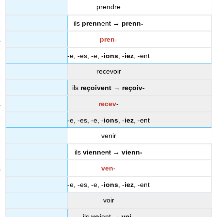
prendre
ils
prenn
ent
→
prenn-
pren
-
-e, -es, -e, -
ions
, -
iez
, -ent
recevoir
ils
reçoivent
→
reçoiv-
recev
-
-e, -es, -e, -
ions
, -
iez
, -ent
venir
ils
vienn
ent
→
vienn-
ven
-
-e, -es, -e, -
ions
, -
iez
, -ent
voir
ils
voi
ent
→
voi-