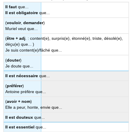
Il faut
que...
Il est obligatoire
que...
(
vouloir
,
demander
)
Muriel veut que...
(
être + adj
. : content(e), surpris(e), étonné(e), triste, désolé(e),
déçu(e) que... )
Je suis content(e)/fâché que...
(
douter
)
Je doute que...
Il est nécessaire
que...
(
préférer
)
Antoine préfère que...
(
avoir + nom
)
Elle a peur, honte, envie que...
Il est douteux
que...
Il est essentiel
que...