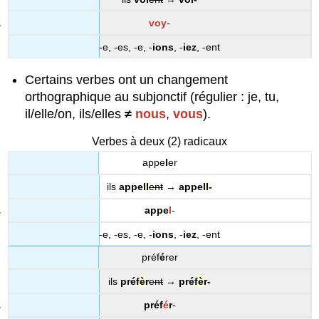
voy
-
-e, -es, -e, -
ions
, -
iez
, -ent
Certains verbes ont un changement
orthographique au subjonctif (régulier : je, tu,
il/elle/on, ils/elles
≠
nous
,
vous
).
Verbes à deux (2) radicaux
appe
l
er
ils
appel
l
ent
→
appel
l
-
appe
l
-
-e, -es, -e, -
ions
, -
iez
, -ent
préf
é
rer
ils
préf
è
r
ent
→
préf
è
r-
préf
é
r
-