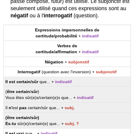
passé composé, futur) est utilisé. Le subjonctif est
seulement utilisé quand ces expressions sont au
négatif
ou à l'
interrogatif
(question).
Expressions impersonnelles de
certitude/probabilité
+
indicatif
Verbes de
certitude/affirmation
+
indicatif
Négation
+
subjonctif
Interrogatif
(question avec l'inversion) +
subjonctif
Il est certain/sûr
que... +
indicatif
(
être certain
/
sûr
)
Vous êtes sûr(e)s/certain(e)s que... +
indicatif
Il
n'
est
pas
certain/sûr que... +
subj.
(être certain/sûr)
Es-tu
sûr(e)/certain(e) que... +
subj. ?
Il est vrai
que... +
indicatif