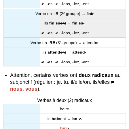
-e, -es, -e, -
i
ons, -
i
ez, -ent
Verbe en -
IR
(2ᵉ groupe) → fin
ir
ils
finiss
ent
→
finiss-
-e, -es, -e, -
i
ons, -
i
ez, -ent
Verbe en -
RE
(3ᵉ groupe) → attend
re
ils
attend
ent
→
attend-
-e, -es, -e, -
i
ons, -
i
ez, -ent
Attention, certains verbes ont
deux radicaux
au
subjonctif (régulier : je, tu, il/elle/on, ils/elles
≠
nous
,
vous
).
Verbes à deux (2) radicaux
boire
ils
boiv
ent
→
boiv-
buv
-