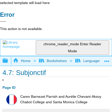
selected template will load here
Error
This action is not available.
chrome_reader_mode
Enter Reader
Mode
Expand/collapse global hierarchy
Home
Bookshelves
Languages
4.7: Subjonctif
Page ID
Caren Barnezet Parrish and Aurélie Chevant-Aksoy
Chabot College and Santa Monica College