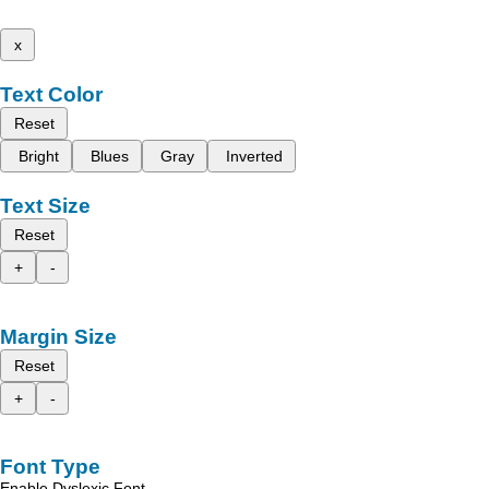
x
Text Color
Reset
Bright
Blues
Gray
Inverted
Text Size
Reset
+
-
Margin Size
Reset
+
-
Font Type
Enable Dyslexic Font