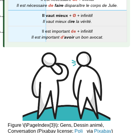
Il est nécessaire
de
faire
disparaître le corps de Julie.
Il vaut mieux
+
Ø
+ infinitif
Il vaut mieux di
re
la vérité.
Il est important
de
+ infinitif
Il est important
d'
avoir
un bon avocat.
Figure \(\PageIndex{3}\): Gens, Dessin animé,
Conversation (Pixabay license;
Poli_
via
Pixabay
)