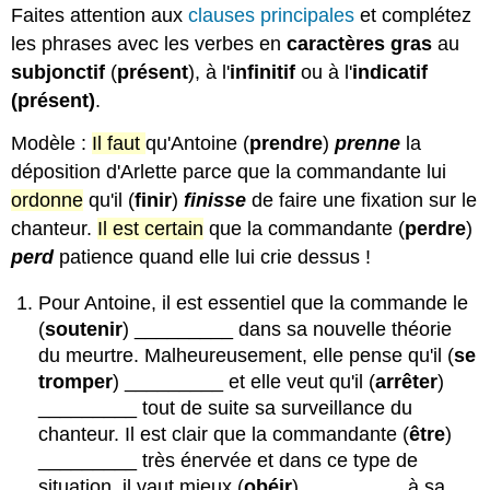
Faites attention aux
clauses principales
et complétez
les phrases avec les verbes en
caractères
gras
au
subjonctif
(
présent
), à l'
infinitif
ou à l'
indicatif
(présent)
.
Modèle :
Il
faut
qu'Antoine (
prendre
)
prenne
la
déposition d'Arlette parce que la commandante lui
ordonne
qu'il (
finir
)
finisse
de faire une fixation sur le
chanteur.
Il est certain
que la commandante (
perdre
)
perd
patience quand elle lui crie dessus !
Pour Antoine, il est essentiel que la commande le
(
soutenir
) _________ dans sa nouvelle théorie
du meurtre. Malheureusement, elle pense qu'il (
se
tromper
) _________ et elle veut qu'il (
arrêter
)
_________ tout de suite sa surveillance du
chanteur. Il est clair que la commandante (
être
)
_________ très énervée et dans ce type de
situation, il vaut mieux (
obéir
) _________ à sa