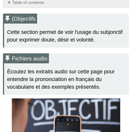
Table of contents
(Objectifs
Fichiers
(Objectifs
audio
Étudions
Cette section permet de voir l'usage du subjonctif
!
pour exprimer doute, désir et volonté.
Structure
Conjugaison
Fichiers audio
Utilisation
Expressions
Écoutez les extraits audio sur cette page pour
impersonnelles
+
entendre la prononciation en français du
infinitif
vocabulaire et des exemples présentés.
Pratiquons
!
Activité
A​
Réponses
Activité