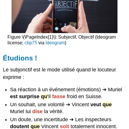
B​
Réponses
Approfondissons
!
Ressources
en
Figure \(\PageIndex{1}\): Subjectif, Objectif (Ideogram
ligne
license;
cbp75
via
Ideogram
)
Exercice
1
Étudions !
:
subjonctif
Le subjonctif est le mode utilisé quand le locuteur
(expressions
impersonnelles)
exprime :
Exercice
2
Sa réaction à un événement (émotions) ➔ Muriel
:
est surprise
qu'
il
fasse
froid en Suisse.
subjonctif
Un souhait, une volonté ➔ Vincent
veut
que
(conjugaison)
Muriel lui
dise
la vérité.
Exercice
3
Un doute, une incertitude ➔ Les inspecteurs
:
doutent
que
Vincent
soit
totalement innocent.
subjonctif