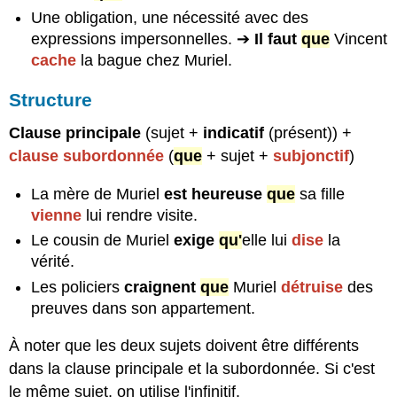
Une obligation, une nécessité avec des
(volonté)
expressions impersonnelles. ➔
Il
faut
que
Vincent
Exercice
4
cache
la bague chez Muriel.
:
subjonctif
Structure
(doute,
incertitude)
Clause
principale
(sujet +
indicatif
(présent)) +
Exercice
clause subordonnée
(
que
+ sujet +
subjonctif
)
5
:
La mère de Muriel
est heureuse
que
sa fille
subjonctif
vienne
lui rendre visite.
(émotion)
Le cousin de Muriel
exige
qu'
elle lui
dise
la
Exercice
6
vérité.
:
Les policiers
craignent
que
Muriel
détruise
des
subjonctif,
preuves dans son appartement.
indicatif,
infinitif
À noter que les deux sujets doivent être différents
Exercice
7
dans la clause principale et la subordonnée. Si c'est
:
le même sujet, on utilise l'infinitif.