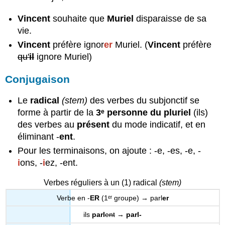
subjonctif,
indicatif,
Vincent
souhaite que
Muriel
disparaisse de sa
infinitif
vie.
(conjugaison)
Vincent
préfère ignor
er
Muriel. (
Vincent
préfère
qu'
il
ignore Muriel)
Conjugaison
Le
radical
(stem)
des verbes du subjonctif se
forme à partir de la
3ᵉ personne du pluriel
(ils)
des verbes au
présent
du mode indicatif, et en
éliminant -
ent
.
Pour les terminaisons, on ajoute : -e, -es, -e, -
i
ons, -
i
ez, -ent.
Verbes réguliers à un (1) radical
(stem)
Verbe en -
ER
(1ᵉʳ groupe) → parl
er
ils
parl
ent
→
parl-