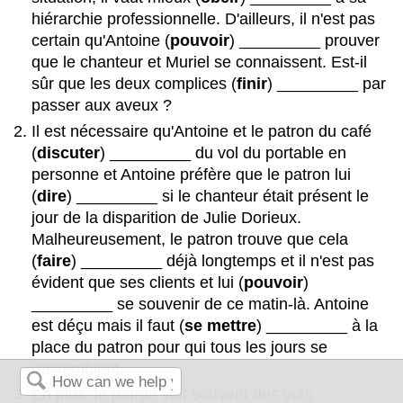
hiérarchie professionnelle. D'ailleurs, il n'est pas
certain qu'Antoine (
pouvoir
) _________ prouver
que le chanteur et Muriel se connaissent. Est-il
sûr que les deux complices (
finir
) _________ par
passer aux aveux ?
Il est nécessaire qu'Antoine et le patron du café
(
discuter
) _________ du vol du portable en
personne et Antoine préfère que le patron lui
(
dire
) _________ si le chanteur était présent le
jour de la disparition de Julie Dorieux.
Malheureusement, le patron trouve que cela
(
faire
) _________ déjà longtemps et il n'est pas
évident que ses clients et lui (
pouvoir
)
_________ se souvenir de ce matin-là. Antoine
est déçu mais il faut (
se mettre
) _________ à la
place du patron pour qui tous les jours se
ressemblent.
En plus, le patron voit souvent des vols