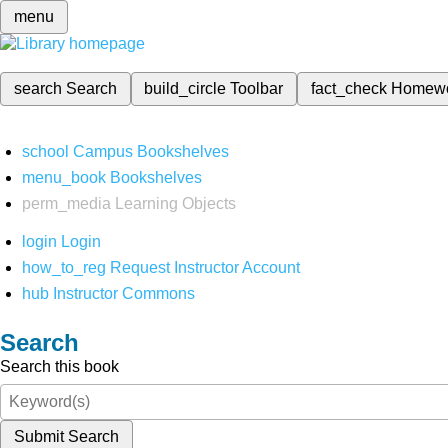
menu
search
Search
build_circle
Toolbar
fact_check
Homew
school
Campus Bookshelves
menu_book
Bookshelves
perm_media
Learning Objects
login
Login
how_to_reg
Request Instructor Account
hub
Instructor Commons
Search
Search this book
Submit Search