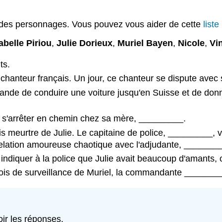
 des personnages. Vous pouvez vous aider de cette
liste
abelle Piriou
,
Julie Dorieux
,
Muriel Bayen
,
Nicole
,
Vin
ts.
chanteur français. Un jour, ce chanteur se dispute avec 
emande de conduire une voiture jusqu'en Suisse et de don
va s'arrêter en chemin chez sa mère, _________.
is meurtre de Julie. Le capitaine de police, _________, v
a relation amoureuse chaotique avec l'adjudante, _______
diquer à la police que Julie avait beaucoup d'amants, c
ois de surveillance de Muriel, la commandante _________
ir les réponses.