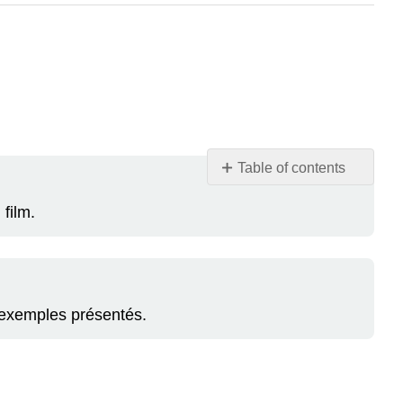
Table of contents
Objectifs
film.
Fichiers
audio
Étudions
!
Activité
s exemples présentés.
A
Réponses
Activité
B