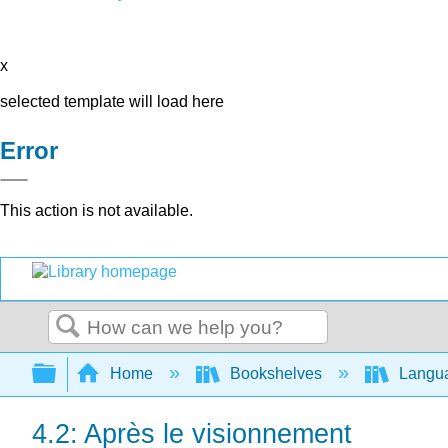
x
selected template will load here
Error
This action is not available.
Search
Expand/collapse global hierarchy
Home
Bookshelves
Langu
4.2: Après le visionnement