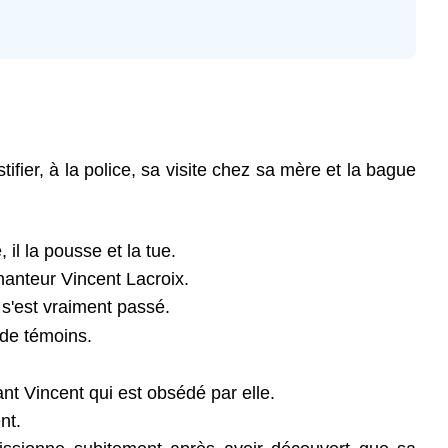
La
séquence
du
film
:
«
Complices
»
ifier, à la police, sa visite chez sa mère et la bague
Activité
D
Réponses
il la pousse et la tue.
Réponses
hanteur Vincent Lacroix.
Réponses
 s'est vraiment passé.
La
 de témoins.
séquence
en
détails
nt Vincent qui est obsédé par elle.
La
nt.
séquence