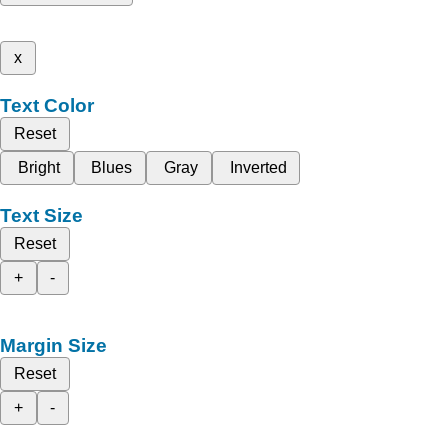
x
Text Color
Reset
Bright
Blues
Gray
Inverted
Text Size
Reset
+
-
Margin Size
Reset
+
-