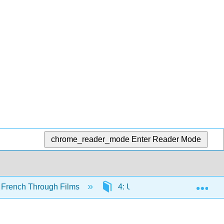
chrome_reader_mode
Enter Reader Mode
Exp
e French Through Films
4: Unité 4 - Elle l'adore