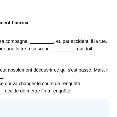
Réponses
:
Discutons
!
cent Lacroix
La
séquence
du
sa compagne, _________, et, par accident, il la tue.
film
ner une lettre à sa sœur, _________, qui doit
:
«
Muriel
»
eut absolument découvrir ce qui s'est passé. Mais, il
Activité
__.
C
e qui va changer le cours de l'enquête.
Réponses
 décide de mettre fin à l'enquête.
La
séquence
en
détails