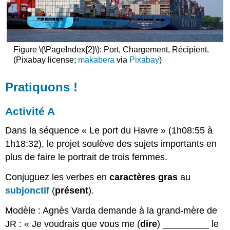
Figure \(\PageIndex{2}\): Port, Chargement, Récipient.
(Pixabay license;
makabera
via
Pixabay
)
Pratiquons !
Activité A
Dans
la
séquence
« Le port du Havre » (
1h08
:55 à
1h18
:32), le
projet
soulève
des sujets
importants
en
plus de faire le portrait de
trois
femmes.
Conjuguez les verbes en
caractères gras
au
subjonctif
(
présent
).
Modèle : Agnès Varda demande à la grand-mère de
JR : « Je voudrais que vous me (
dire
) _________
le