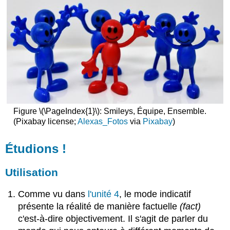
Ressources
en
ligne
Exercice
1
:
subjonctif
(conjugaison)
Exercice
2
Figure \(\PageIndex{1}\): Smileys, Équipe, Ensemble.
:
(Pixabay license;
Alexas_Fotos
via
Pixabay
)
subjonctif
(volonté)
Étudions !
Exercice
3
:
Utilisation
subjonctif
(émotion)
Comme vu dans
l'unité 4
, le mode indicatif
présente la réalité de manière factuelle
(fact)
c'est-à-dire objectivement. Il s'agit de parler du