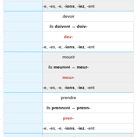
-e, -es, -e, -
ions
, -
iez
, -ent
devoir
ils
doiv
ent
→
doiv-
dev
-
-e, -es, -e, -
ions
, -
iez
, -ent
mourir
ils
meur
ent
→
meur-
mour
-
-e, -es, -e, -
ions
, -
iez
, -ent
prendre
ils
prenn
ent
→
prenn-
pren
-
-e, -es, -e, -
ions
, -
iez
, -ent