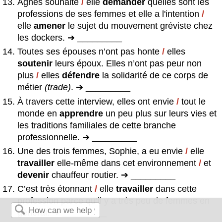
Agnès souhaite
/
elle
demander
quelles sont les
professions de ses femmes et elle a l'intention
/
elle
amener
le sujet du mouvement gréviste chez
les dockers. ➔ _________
Toutes ses épouses n’ont pas honte
/
elles
soutenir
leurs époux. Elles n’ont pas peur non
plus
/
elles
défendre
la solidarité de ce corps de
métier
(trade)
. ➔ _________
À travers cette interview, elles ont envie
/
tout le
monde en
apprendre
un peu plus sur leurs vies et
les traditions familiales de cette branche
professionnelle. ➔ _________
Une des trois femmes, Sophie, a eu envie
/
elle
travailler
elle-même dans cet environnement
/
et
devenir
chauffeur routier. ➔ _________
C’est très étonnant
/
elle
travailler
dans cette
profession parce qu’il y a très peu de femmes en
général. ➔ _________