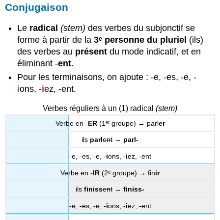
Conjugaison
Le
radical
(stem)
des verbes du subjonctif se
forme à partir de la
3ᵉ personne du pluriel
(ils)
des verbes au
présent
du mode indicatif, et en
éliminant -
ent
.
Pour les terminaisons, on ajoute : -e, -es, -e, -
i
ons, -
i
ez, -ent.
Verbes réguliers à un (1) radical
(stem)
Verbe en -
ER
(1ᵉʳ groupe) → parl
er
ils
parl
ent
→
parl-
-e, -es, -e, -
i
ons, -
i
ez, -ent
Verbe en -
IR
(2ᵉ groupe) → fin
ir
ils
finiss
ent
→
finiss-
-e, -es, -e, -
i
ons, -
i
ez, -ent