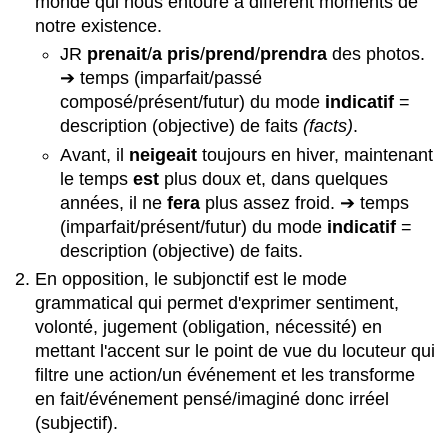
monde qui nous entoure à différent moments de
notre existence.
JR
prenait
/
a pris
/
prend
/
prendra
des photos.
➔ temps (imparfait/passé
composé/présent/futur) du mode
indicatif
=
description (objective) de faits
(facts)
.
Avant, il
neigeait
toujours en hiver, maintenant
le temps
est
plus doux et, dans quelques
années, il ne
fera
plus assez froid. ➔ temps
(imparfait/présent/futur) du mode
indicatif
=
description (objective) de faits.
En opposition, le subjonctif est le mode
grammatical qui permet d'exprimer sentiment,
volonté, jugement (obligation, nécessité) en
mettant l'accent sur le point de vue du locuteur qui
filtre une action/un événement et les transforme
en fait/événement pensé/imaginé donc irréel
(subjectif).