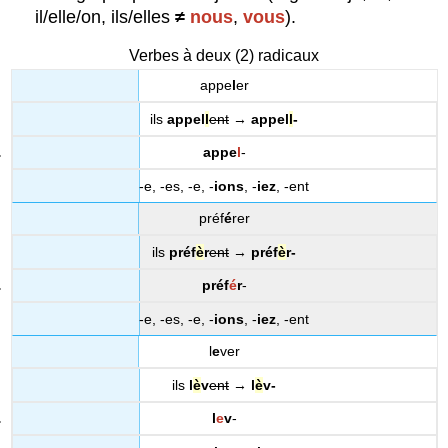
il/elle/on, ils/elles
≠
nous
,
vous
).
Verbes à deux (2) radicaux
appe
l
er
ils
appel
l
ent
→
appel
l
-
appe
l
-
-e, -es, -e, -
ions
, -
iez
, -ent
préf
é
rer
ils
préf
è
r
ent
→
préf
è
r-
préf
é
r
-
-e, -es, -e, -
ions
, -
iez
, -ent
l
e
ver
ils
l
è
v
ent
→
l
è
v-
l
e
v
-