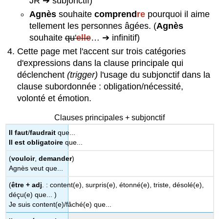
JR ➔ subjonctif)
Agnès
souhaite
comprend
re
pourquoi il aime
tellement les personnes âgées. (
Agnès
souhaite
qu'
elle
… ➔ infinitif)
Cette page met l'accent sur trois catégories
d'expressions dans la clause principale qui
déclenchent
(trigger)
l'usage du subjonctif dans la
clause subordonnée : obligation/nécessité,
volonté et émotion.
Clauses principales + subjonctif
Il faut
/
faudrait
que...
Il est obligatoire
que...
(
vouloir
,
demander
)
Agnès veut que...
(
être + adj
. : content(e), surpris(e), étonné(e), triste, désolé(e),
déçu(e) que... )
Je suis content(e)/fâché(e) que...