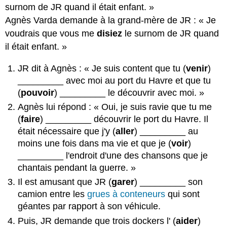
surnom de JR quand il était enfant. »
Agnès Varda demande à la grand-mère de JR : « Je
voudrais que vous me
disiez
le surnom de JR quand
il était enfant. »
JR dit à Agnès : « Je suis content que tu (
venir
)
_________ avec moi au port du Havre et que tu
(
pouvoir
) _________ le découvrir avec moi. »
Agnès lui répond : « Oui, je suis ravie que tu me
(
faire
) _________ découvrir le port du Havre. Il
était nécessaire que j'y (
aller
) _________ au
moins une fois dans ma vie et que je (
voir
)
_________ l'endroit d'une des chansons que je
chantais pendant la guerre. »
Il est amusant que JR (
garer
) _________ son
camion entre les
grues à conteneurs
qui sont
géantes par rapport à son véhicule.
Puis, JR demande que trois dockers l' (
aider
)