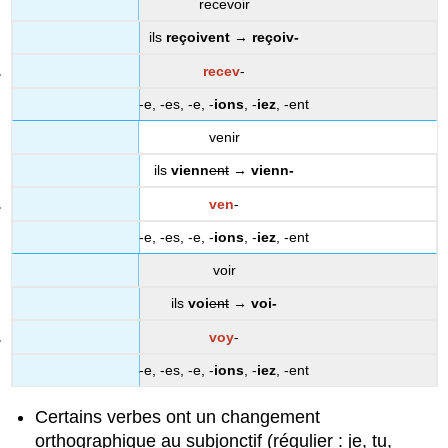
recevoir
ils
reçoivent
→
reçoiv-
recev
-
-e, -es, -e, -
ions
, -
iez
, -ent
venir
ils
vienn
ent
→
vienn-
ven
-
-e, -es, -e, -
ions
, -
iez
, -ent
voir
ils
voi
ent
→
voi-
voy
-
-e, -es, -e, -
ions
, -
iez
, -ent
Certains verbes ont un changement
orthographique au subjonctif (régulier : je, tu,