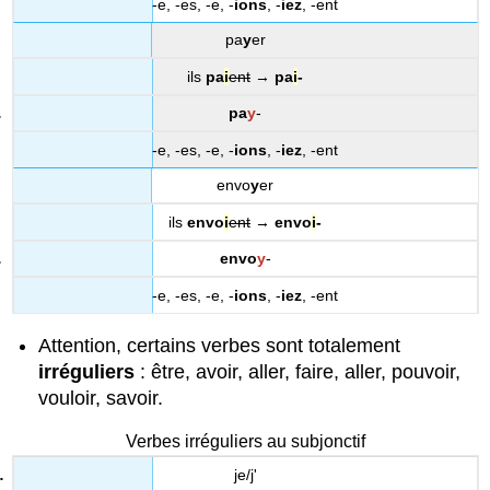
-e, -es, -e, -
ions
, -
iez
, -ent
pa
y
er
ils
pa
i
ent
→
pa
i
-
pa
y
-
-e, -es, -e, -
ions
, -
iez
, -ent
envo
y
er
ils
envo
i
ent
→
envo
i
-
envo
y
-
-e, -es, -e, -
ions
, -
iez
, -ent
Attention, certains verbes sont totalement
irréguliers
: être, avoir, aller, faire, aller, pouvoir,
vouloir, savoir.
Verbes irréguliers au subjonctif
je/j'