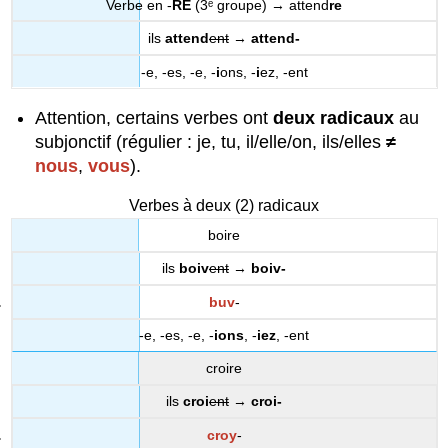
Verbe en -
RE
(3ᵉ groupe) → attend
re
ils
attend
ent
→
attend-
-e, -es, -e, -
i
ons, -
i
ez, -ent
Attention, certains verbes ont
deux radicaux
au
subjonctif (régulier : je, tu, il/elle/on, ils/elles
≠
nous
,
vous
).
Verbes à deux (2) radicaux
boire
ils
boiv
ent
→
boiv-
buv
-
-e, -es, -e, -
ions
, -
iez
, -ent
croire
ils
croi
ent
→
croi-
croy
-