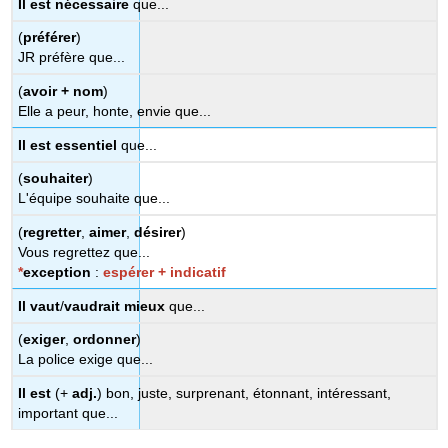
Il est nécessaire
que...
(
préférer
)
JR préfère que...
(
avoir + nom
)
Elle a peur, honte, envie que...
Il est essentiel
que...
(
souhaiter
)
L'équipe souhaite que...
(
regretter
,
aimer
,
désirer
)
Vous regrettez que...
*
exception
:
espérer + indicatif
Il vaut
/
vaudrait mieux
que...
(
exiger
,
ordonner
)
La police exige que...
Il est
(+
adj.
) bon, juste, surprenant, étonnant, intéressant,
important que...