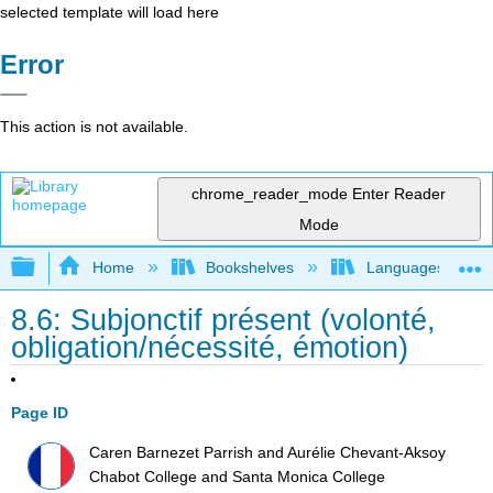
selected template will load here
Error
This action is not available.
chrome_reader_mode
Enter Reader
Mode
Expand/collapse global hierarchy
Home
Bookshelves
Languages
8.6: Subjonctif présent (volonté,
obligation/nécessité, émotion)
Page ID
Caren Barnezet Parrish and Aurélie Chevant-Aksoy
Chabot College and Santa Monica College