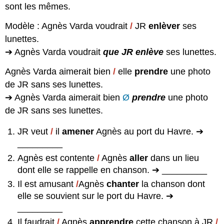
sont les mêmes.
Modèle : Agnès Varda voudrait
/
JR
enlèver
ses
lunettes.
➔ Agnès Varda voudrait
que JR enlève
ses lunettes.
Agnès Varda aimerait bien
/
elle
prendre
une photo
de JR sans ses lunettes.
➔ Agnès Varda aimerait bien
Ø
prendre
une photo
de JR sans ses lunettes.
JR veut
/
il
amener
Agnès au port du Havre. ➔
_________
Agnès est contente
/
Agnès
aller
dans un lieu
dont elle se rappelle en chanson. ➔ _________
Il est amusant
/
Agnès
chanter
la chanson dont
elle se souvient sur le port du Havre. ➔
_________
Il faudrait
/
Agnès
apprendre
cette chanson à JR
/