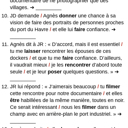
documentaire de ne photographier que des
villages. ➔ _________
JD demande
/
Agnès
donner
une chance à sa
vision de faire des portraits de personnes proches
du port du Havre
/
et elle lui
faire
confiance. ➔
_________
Agnès dit à JR : « D’accord, mais il est essentiel
/
tu me
laisser
rencontrer les épouses de ces
dockers
/
et que tu me
faire
confiance. D’ailleurs,
il vaudrait mieux
/
je les
rencontrer
d’abord toute
seule
/
et je leur
poser
quelques questions. » ➔
_________
JR lui répond : « J’aimerais beaucoup
/
tu
filmer
cette rencontre pour notre documentaire
/
et elles
être
habillées de la même manière, toutes en noir.
Ce serait intéressant
/
nous les
filmer
dans un
champ avec en arrière-plan le port industriel. » ➔
_________