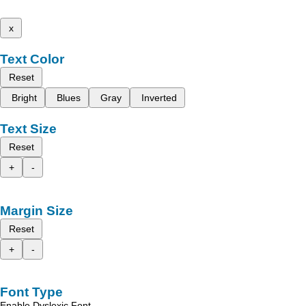
x
Text Color
Reset
Bright
Blues
Gray
Inverted
Text Size
Reset
+
-
Margin Size
Reset
+
-
Font Type
Enable Dyslexic Font