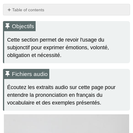
Table of contents
Objectifs
Fichiers
Objectifs
audio
Étudions
Cette section permet de revoir l'usage du
!
subjonctif pour exprimer émotions, volonté,
Utilisation
obligation et nécessité.
Conjugaison
Pratiquons
!
Fichiers audio
Activité
A​
Écoutez les extraits audio sur cette page pour
entendre la prononciation en français du
Réponses
Activité
vocabulaire et des exemples présentés.
B​
Réponses
Approfondissons
!