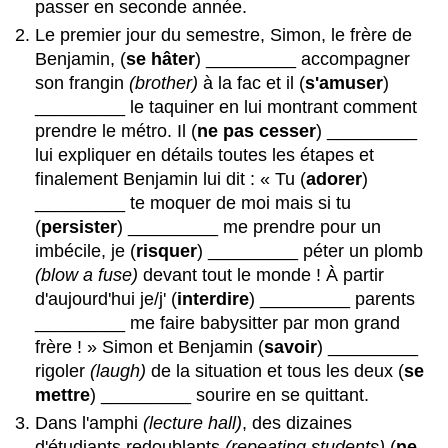
passer en seconde année.
Le premier jour du semestre, Simon, le frère de
Benjamin, (
se hâter
) _________ accompagner
son frangin
(brother)
à la fac et il (
s'amuser
)
_________ le taquiner en lui montrant comment
prendre le métro. Il (
ne pas cesser
) _________
lui expliquer en détails toutes les étapes et
finalement Benjamin lui dit : « Tu (
adorer
)
_________ te moquer de moi mais si tu
(
persister
) _________ me prendre pour un
imbécile, je (
risquer
) _________ péter un plomb
(blow a fuse)
devant tout le monde ! À partir
d'aujourd'hui je/j' (
interdire
) _________ parents
_________ me faire babysitter par mon grand
frère ! » Simon et Benjamin (
savoir
) _________
rigoler
(laugh)
de la situation et tous les deux (
se
mettre
) _________ sourire en se quittant.
Dans l'amphi
(lecture hall)
, des dizaines
d'étudiants redoublants
(repeating students)
(
ne