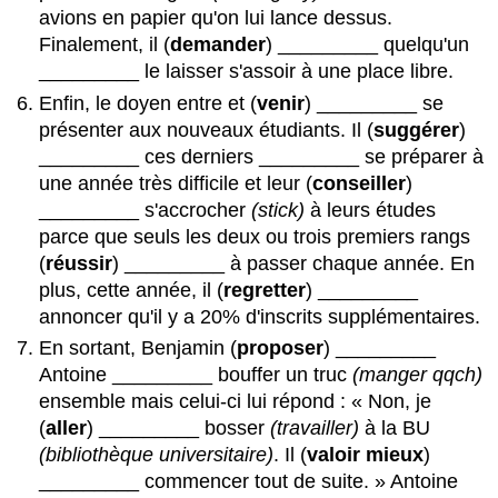
avions en papier qu'on lui lance dessus.
Finalement, il (
demander
) _________ quelqu'un
_________ le laisser s'assoir à une place libre.
Enfin, le doyen entre et (
venir
) _________ se
présenter aux nouveaux étudiants. Il (
suggérer
)
_________ ces derniers _________ se préparer à
une année très difficile et leur (
conseiller
)
_________ s'accrocher
(stick)
à leurs études
parce que seuls les deux ou trois premiers rangs
(
réussir
) _________ à passer chaque année. En
plus, cette année, il (
regretter
) _________
annoncer qu'il y a 20% d'inscrits supplémentaires.
En sortant, Benjamin (
proposer
) _________
Antoine _________ bouffer un truc
(manger qqch)
ensemble mais celui-ci lui répond : « Non, je
(
aller
) _________ bosser
(travailler)
à la BU
(bibliothèque universitaire)
. Il (
valoir mieux
)
_________ commencer tout de suite. » Antoine