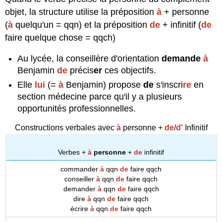
objet, la structure utilise la préposition
à
+ personne
(
à
quelqu'un = qqn) et la préposition
de
+ infinitif (
de
faire quelque chose = qqch)
Au lycée, la conseillère d'orientation
demande
à
Benjamin
de
précis
er
ces objectifs.
Elle
lui
(=
à
Benjamin) propose
de
s'inscri
re
en
section médecine parce qu'il y a plusieurs
opportunités professionnelles.
Constructions verbales avec
à
personne +
de
/
d'
Infinitif
Verbes +
à
personne
+
de
infinitif
commander
à
qqn
de
faire qqch
conseiller
à
qqn
de
faire qqch
demander
à
qqn
de
faire qqch
dire
à
qqn
de
faire qqch
écrire
à
qqn
de
faire qqch