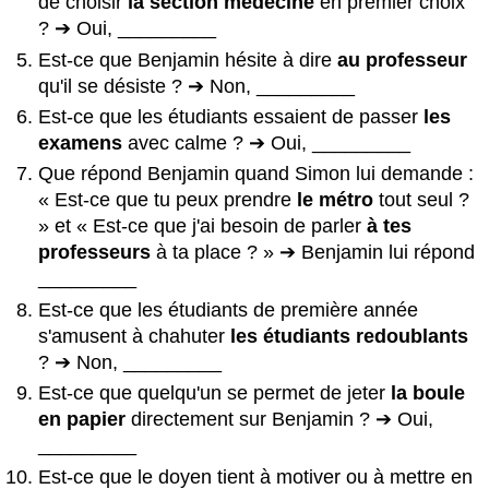
de choisir
la section médecine
en premier choix
? ➔ Oui, _________
Est-ce que Benjamin hésite à dire
au professeur
qu'il se désiste ? ➔ Non, _________
Est-ce que les étudiants essaient de passer
les
examens
avec calme ? ➔ Oui, _________
Que répond Benjamin quand Simon lui demande :
« Est-ce que tu peux prendre
le métro
tout seul ?
» et « Est-ce que j'ai besoin de parler
à tes
professeurs
à ta place ? » ➔ Benjamin lui répond
_________
Est-ce que les étudiants de première année
s'amusent à chahuter
les étudiants redoublants
? ➔ Non, _________
Est-ce que quelqu'un se permet de jeter
la boule
en papier
directement sur Benjamin ? ➔ Oui,
_________
Est-ce que le doyen tient à motiver ou à mettre en