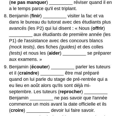
(
ne pas manquer
) _________ réviser quand il en
a le temps parce qu'il est triplant.
Benjamin (
finir
) _________ visiter la fac et va
dans le bureau du tutorat avec des étudiants plus
avancés (les P2) qui lui disent : « Nous (
offrir
)
_________ aux étudiants de première année (les
P1) de l'assistance avec des concours blancs
(mock tests)
, des fiches
(guides)
et des colles
(tests)
et nous les (
aider
) _________ se préparer
aux examens. »
Benjamin (
écouter
) _________ parler les tuteurs
et il (
craindre
) _________ être mal préparé
quand on lui parle du stage de pré-rentrée qui a
eu lieu en août alors qu'ils sont déjà mi-
septembre. Les tuteurs (
reprocher
) _________
Benjamin _________ ne pas savoir que l'année
commence un mois avant la date officielle et ils
(
croire
) _________ devoir lui faire savoir.