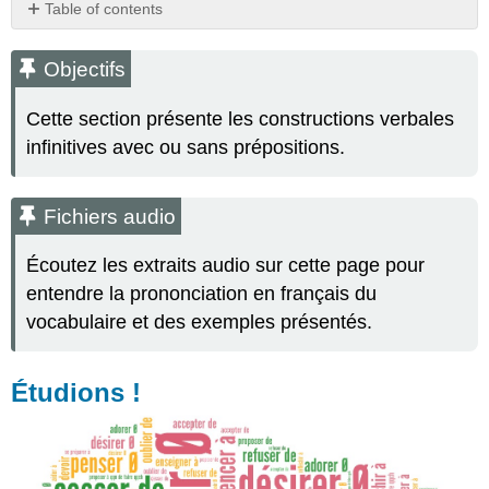
Table of contents
Objectifs
Fichiers
Objectifs
audio
Étudions
Cette section présente les constructions verbales
!
infinitives avec ou sans prépositions.
Constructions
verbales
avec
Fichiers audio
infinitif
Construction
Écoutez les extraits audio sur cette page pour
:
entendre la prononciation en français du
à
vocabulaire et des exemples présentés.
qqn
+
de
Étudions !
infinitif
À
noter
Pratiquons
!