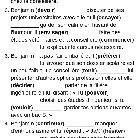
chez la conseillère.
Benjamin (
devoir
) _________ discuter de ses
projets universitaires avec elle et il (
essayer
)
_________ garder son calme en faisant de
l'humour. Il (
envisager
) _________ faire des
études vétérinaires et la conseillère (
commencer
)
_________ lui expliquer le cursus nécessaire.
Benjamin n'a pas l'air emballé et il (
préférer
)
_________ lui avouer que son dossier scolaire est
un peu faible. La conseillère (
tenir
) _________ lui
présenter d'autres options professionnelles et elle
(
décider
) _________ parler de la filière
ingénieure en lui disant : « Tu (
pouvoir
)
_________ choisir des études d'ingénieur si tu
(
vouloir
) _________ garder tes options ouvertes
avec un bac S. »
Benjamin (
continuer
) _________ manquer
d'enthousiasme et lui répond : « Je/J' (
hésiter
)