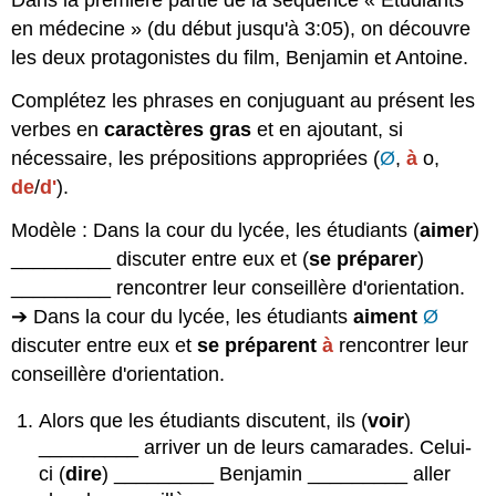
Dans la première partie de la séquence « Étudiants
en médecine » (du début jusqu'à 3:05), on découvre
les deux protagonistes du film, Benjamin et Antoine.
Complétez les phrases en conjuguant au présent les
verbes en
caractères
gras
et en ajoutant, si
nécessaire, les prépositions appropriées (
Ø
,
à
o,
de
/
d'
).
Modèle : Dans la cour du lycée, les étudiants (
aimer
)
_________ discuter entre eux et (
se préparer
)
_________ rencontrer leur conseillère d'orientation.
➔ Dans la cour du lycée, les étudiants
aiment
Ø
discuter entre eux et
se préparent
à
rencontrer leur
conseillère d'orientation.
Alors que les étudiants discutent, ils (
voir
)
_________ arriver un de leurs camarades. Celui-
ci (
dire
) _________ Benjamin _________ aller