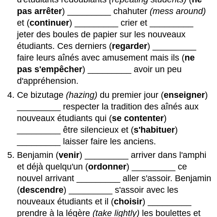
pas arrêter
) _________ chahuter
(mess around)
et (
continuer
) _________ crier et _________
jeter des boules de papier sur les nouveaux
étudiants. Ces derniers (
regarder
) _________
faire leurs aînés avec amusement mais ils (
ne
pas s'empêcher
) _________ avoir un peu
d'appréhension.
Ce bizutage
(hazing)
du premier jour (
enseigner
)
_________ respecter la tradition des aînés aux
nouveaux étudiants qui (
se contenter
)
_________ être silencieux et (
s'habituer
)
_________ laisser faire les anciens.
Benjamin (
venir
) _________ arriver dans l'amphi
et déjà quelqu'un (
ordonner
) _________ ce
nouvel arrivant _________ aller s'assoir. Benjamin
(
descendre
) _________ s'assoir avec les
nouveaux étudiants et il (
choisir
) _________
prendre à la légère
(take lightly)
les boulettes et