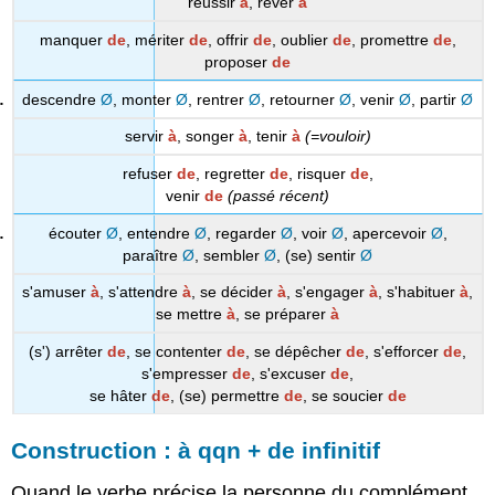
réussir
à
, rêver
à
manquer
de
, mériter
de
, offrir
de
, oublier
de
, promettre
de
,
proposer
de
descendre
Ø
, monter
Ø
, rentrer
Ø
, retourner
Ø
, venir
Ø
, partir
Ø
servir
à
, songer
à
, tenir
à
(=vouloir)
refuser
de
, regretter
de
, risquer
de
,
venir
de
(passé récent)
écouter
Ø
, entendre
Ø
, regarder
Ø
, voir
Ø
, apercevoir
Ø
,
paraître
Ø
, sembler
Ø
, (se) sentir
Ø
s'amuser
à
, s'attendre
à
, se décider
à
, s'engager
à
, s'habituer
à
,
se mettre
à
, se préparer
à
(s') arrêter
de
, se contenter
de
, se dépêcher
de
, s'efforcer
de
,
s'empresser
de
, s'excuser
de
,
se hâter
de
, (se) permettre
de
, se soucier
de
Construction : à qqn + de infinitif
Quand le verbe précise la personne du complément