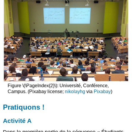
Figure \(\PageIndex{2}\): Université, Conférence,
Campus. (Pixabay license;
nikolayhg
via
Pixabay
)
Pratiquons !
Activité A