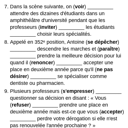
Dans la scène suivante, on (
voir
) _________
attendre des dizaines d'étudiants dans un
amphithéâtre d'université pendant que les
professeurs (
inviter
) _________ les étudiants
_________ choisir leurs spécialités.
Appelé en 352ᵉ position, Antoine (
se dépêcher
)
_________ descendre les marches et (
paraître
)
_________ prendre la meilleure décision pour lui
quand il (
renoncer
) _________ accepter une
place en deuxième année parce qu'il (
ne pas
désirer
) _________ se spécialiser comme
dentiste ou pharmacien.
Plusieurs professeurs (
s'empresser
) _________
questionner sa décision en disant : « Vous
(
refuser
) _________ prendre une place en
deuxième année mais est-ce que vous (
accepter
)
_________ perdre votre dérogation si elle n'est
pas renouvelée l'année prochaine ? »