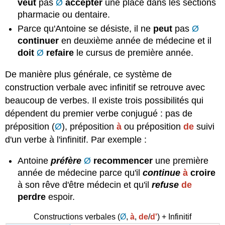
veut
pas
Ø
accepter
une place dans les sections
pharmacie ou dentaire.
Parce qu'Antoine se désiste, il ne
peut
pas
Ø
continuer
en deuxième année de médecine et il
doit
Ø
refaire
le cursus de première année.
De manière plus générale, ce système de
construction verbale avec infinitif se retrouve avec
beaucoup de verbes. Il existe trois possibilités qui
dépendent du premier verbe conjugué : pas de
préposition (
Ø
), préposition
à
ou préposition
de
suivi
d'un verbe à l'infinitif. Par exemple :
Antoine
préfère
Ø
recommencer
une première
année de médecine parce qu'il
continue
à
croire
à son rêve d'être médecin et qu'il
refuse
de
perdre
espoir.
Constructions verbales (
Ø
,
à
,
de
/
d'
) + Infinitif