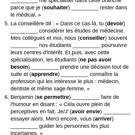
_________ me spécialiser dans cette branche
parce que je (
souhaiter
) _________ rester dans
le médical. »
La conseillère dit : « Dans ce cas-là, tu (
devoir
)
_________ considérer les études de médecine.
Mes collègues et moi, nous (
conseiller
) souvent
_________ nos étudiants _________ poursuivre
leurs centres d'intérêt. Et puis, avec cette
spécialisation, les étudiants (
ne pas avoir
besoin
) _________ prendre une décision tout de
suite et (
apprendre
) _________ connaître la
profession qui les intéresse le plus : médecin,
dentiste et même sage-femme. »
Benjamin (
se permettre
) _________ faire de
l'humour en disant : « Cela ouvre plein de
perceptives en fait. Je/J' (
avoir envie
) _________
essayer alors. Merci encore, vous (
arriver
)
_________ guider les personnes les plus
incertaines. »