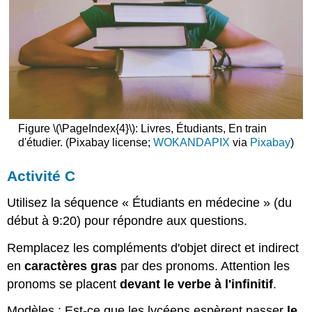
Figure \(\PageIndex{4}\): Livres, Étudiants, En train
d'étudier. (Pixabay license;
WOKANDAPIX
via
Pixabay
)
Activité C
Utilisez la séquence « Étudiants en médecine » (du
début à 9:20) pour répondre aux questions.
Remplacez les compléments d'objet direct et indirect
en
caractères gras
par des pronoms. Attention les
pronoms se placent
devant le verbe à l'infinitif
.
Modèles : Est-ce que les lycéens espèrent passer
le