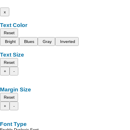
x
Text Color
Reset
Bright
Blues
Gray
Inverted
Text Size
Reset
+
-
Margin Size
Reset
+
-
Font Type
Enable Dyslexic Font