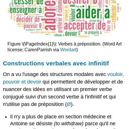
Activité
A​
Réponses
Activité
B​​
Réponses
Figure \(\PageIndex{1}\): Verbes à préposition. (Word Art
Activité
license; CarenParrish via
Wordart
)
C​
Constructions verbales avec infinitif
Réponses
Approfondissons
On a vu l'usage des structures modales avec
vouloir,
!
pouvoir et devoir
qui permettent de développer et de
Ressources
nuancer des idées en utilisant un premier verbe
en
ligne
conjugué suivi d'un second verbe à l'infinitif et qui
Exercice
n'utilise pas de préposition (
Ø
).
1
:
Il n'y a plus de place en section médecine et
constructions
Antoine se désiste
(to withdraw)
parce qu'il ne
infinitives