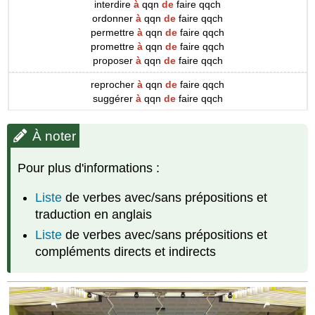
interdire
à
qqn
de
faire qqch
o​​​​rdonner
à
qqn
de
faire qqch
permettre
à
qqn
de
faire qqch
pr​​​​omettre
à
qqn
de
faire qqch
proposer
à
qqn
de
faire qqch
reprocher
à
qqn
de
faire qqch
suggérer
à
qqn
de
faire qqch
À noter
Pour plus d'informations :
Liste
de verbes avec/sans prépositions et
traduction en anglais
Liste
de verbes avec/sans prépositions et
compléments directs et indirects