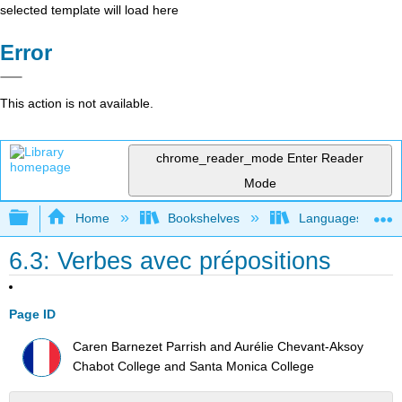
selected template will load here
Error
This action is not available.
chrome_reader_mode
Enter Reader
Mode
Expand/collapse global hierarchy
Home
Bookshelves
Languages
6.3: Verbes avec prépositions
Page ID
Caren Barnezet Parrish and Aurélie Chevant-Aksoy
Chabot College and Santa Monica College