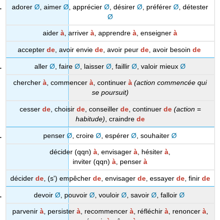
adorer
Ø
, aimer
Ø
, apprécier
Ø
, désirer
Ø
, préférer
Ø
, détester
Ø
aider
à
, arriver
à
, apprendre
à
, enseigner
à
accepter
de
, avoir envie
de
, avoir peur
de
, avoir besoin
de
aller
Ø
, faire
Ø
, laisser
Ø
, faillir
Ø
, valoir mieux
Ø
chercher
à
, commencer
à
, continuer
à
(action commencée qui
se poursuit)
cesser
de
, choisir
de
, conseiller
de
, continuer
de
(action =
habitude)
, craindre
de
penser
Ø
, croire
Ø
, espérer
Ø
, souhaiter
Ø
décider (qqn)
à
, envisager
à
, hésiter
à
,
inviter (qqn)
à
,
penser
à
décider
de
, (s') empêcher
de
, envisager
de
, essayer
de
, finir
de
devoir
Ø
, pouvoir
Ø
, vouloir
Ø
, savoir
Ø
, falloir
Ø
parvenir
à
, persister
à
, recommencer
à
, réfléchir
à
, renoncer
à
,