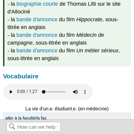
- la
biographie courte
de Thomas Lilti sur le site
d'Allociné
- la
bande d'annonce
du film
Hippocrate
, sous-
titrée en anglais
- la
bande d'annonce
du film
Médecin de
campagne
, sous-titrée en anglais
- la
bande d'annonce
du film
Un métier sérieux
,
sous-titrée en anglais
Vocabulaire
La vie d'un.e. étudiant.e. (en médecine)
aller à la faculté/la fac
to go to university