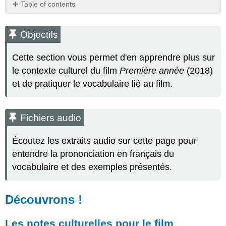
Table of contents
Objectifs
Fichiers
Objectifs
audio
Découvrons
Cette section vous permet d'en apprendre plus sur
!
le contexte culturel du film
Première année
(2018)
Les
et de pratiquer le vocabulaire lié au film.
notes
culturelles
pour
le
Fichiers audio
film
Écoutez les extraits audio sur cette page pour
Le
système
entendre la prononciation en français du
éducatif
vocabulaire et des exemples présentés.
français
Les
études
Découvrons !
de
médecine
Les notes culturelles pour le film
en