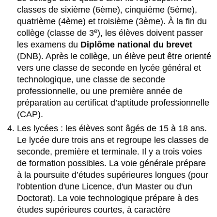
Réponses
classes de sixième (6ème), cinquième (5ème),
Activité
quatrième (4ème) et troisième (3ème). À la fin du
E
e
collège (classe de 3
), les élèves doivent passer
Réponses
les examens du
Diplôme national du brevet
Approfondissons
(DNB). Après le collège, un élève peut être orienté
!
vers une classe de seconde en lycée général et
Ressources
technologique, une classe de seconde
en
professionnelle, ou une première année de
ligne
préparation au certificat d’aptitude professionnelle
Exercice
1
(CAP).
:
Les lycées : les élèves sont âgés de 15 à 18 ans.
Le
Le lycée dure trois ans et regroupe les classes de
système
seconde, première et terminale. Il y a trois voies
éducatif
et
de formation possibles. La voie générale prépare
la
à la poursuite d’études supérieures longues (pour
vie
l'obtention d'une Licence, d'un Master ou d'un
d'un.e.
Doctorat). La voie technologique prépare à des
étudiant.e.
études supérieures courtes, à caractère
Exercice