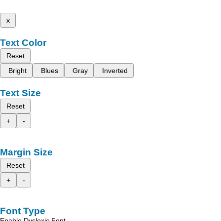
x
Text Color
Reset
Bright
Blues
Gray
Inverted
Text Size
Reset
+
-
Margin Size
Reset
+
-
Font Type
Enable Dyslexic Font