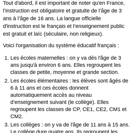
Tout d'abord, il est important de noter qu'en France,
Personnages
Secondaires
l’instruction est obligatoire et gratuite de l’âge de 3
Ressources
ans à l’âge de 16 ans. La langue officielle
en
d'instruction est le français et l’enseignement public
ligne
est gratuit et laïc (séculaire, non religieux).
Vocabulaire
Pratiquons
Voici l'organisation du système éducatif français :
!
Activité
Les écoles maternelles : on y va dès l'âge de 3
A​
ans jusqu'à environ 6 ans. Elles regroupent les
Réponses
classes de petite, moyenne et grande section.
Activité
Les écoles élémentaires : les élèves sont âgés de
B
6 à 11 ans et ces écoles donnent
Réponses
automatiquement accès au niveau
Activité
d’enseignement suivant (le collège). Elles
C
regroupent les classes de CP, CE1, CE2, CM1 et
Réponses
CM2.
Activité
Les collèges : on y va de l'âge de 11 ans à 15 ans.
D
Le collège dure quatre ans. Ils regroupent les