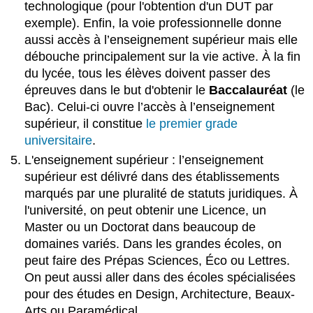
technologique (pour l'obtention d'un DUT par
2
:
exemple). Enfin, la voie professionnelle donne
Le
aussi accès à l’enseignement supérieur mais elle
milieu
débouche principalement sur la vie active. À la fin
médical
du lycée, tous les élèves doivent passer des
Exercice
épreuves dans le but d'obtenir le
Baccalauréat
(le
3
Bac). Celui-ci ouvre l’accès à l’enseignement
:
Les
supérieur, il constitue
le premier grade
symptômes
universitaire
.
du
L'enseignement supérieur : l’enseignement
Burn-
supérieur est délivré dans des établissements
Out
marqués par une pluralité de statuts juridiques. À
Exercice
4
l'université, on peut obtenir une Licence, un
:
Master ou un Doctorat dans beaucoup de
Les
domaines variés. Dans les grandes écoles, on
solutions
peut faire des Prépas Sciences, Éco ou Lettres.
au
On peut aussi aller dans des écoles spécialisées
Burn-
Out
pour des études en Design, Architecture, Beaux-
Arts ou Paramédical.