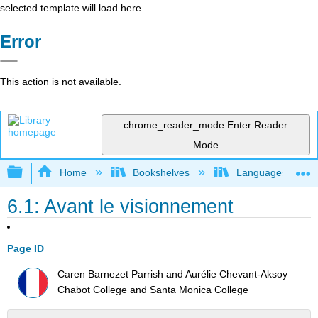
selected template will load here
Error
This action is not available.
chrome_reader_mode
Enter Reader
Mode
Expand/collapse global hierarchy
Home
Bookshelves
Languages
6.1: Avant le visionnement
Page ID
Caren Barnezet Parrish and Aurélie Chevant-Aksoy
Chabot College and Santa Monica College