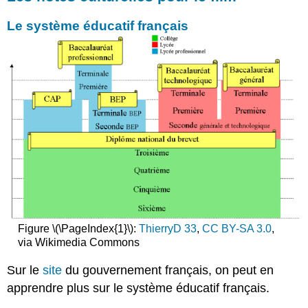
France
Le système éducatif français
Les
études
supérieures
et
les
bibliothèques
de
Paris
La
santé
au
travail
Fiche
Technique
Profil
Figure \(\PageIndex{1}\):
ThierryD 33
,
CC BY-SA 3.0
,
:
via Wikimedia Commons
Thomas
Lilti
Sur le
site
du gouvernement français, on peut en
Personnages
apprendre plus sur le système éducatif français.
Principaux