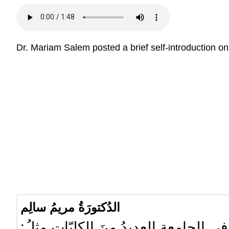
Dr. Mariam Salem posted a brief self-introduction 
الدُكتورَةُ مريمُ سالِم
ي الجامعةِ العديدُ مِنَ الكليّات مِثلُ