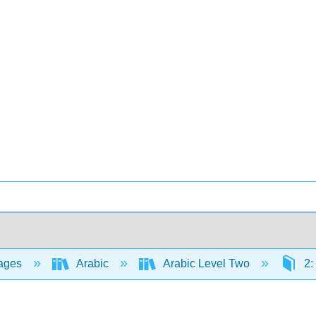
ages
Arabic
Arabic Level Two