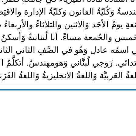
الهَندسةُ وَكُليّةُ القانون وَكليّةُ الإدارة والاقت
ةِ يومُ الأحَد وَالاثنين والثلاثاءُ والأربعاءُ
ميس والجُمعة مساءً. أنا لُبنانيةٌ وَأَسكنُ 
ي اسمُه عادل وَهُو في الصَّفِ الثاني الثان
 زَوجي لُبنَّاني وَهومهندسٌ. أتكلَّمُ اللُغَة
ةُ العَربيَّة وَاللغةُ الانجليزيةُ وَاللغةُ الفَر