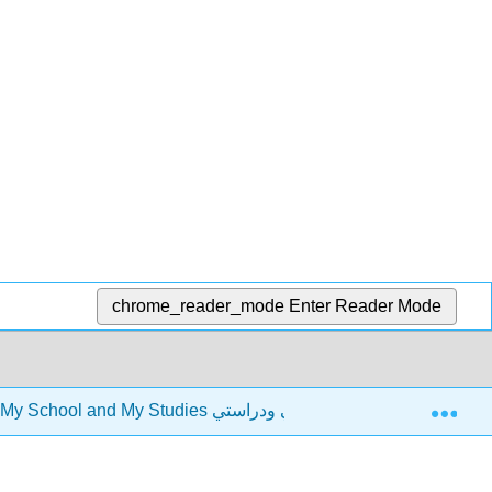
chrome_reader_mode
Enter Reader Mode
Exp
2: My School and My Studies مدرستي ودراستي
2.5: Rea