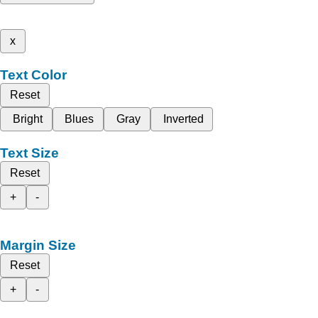
x
Text Color
Reset
Bright
Blues
Gray
Inverted
Text Size
Reset
+
-
Margin Size
Reset
+
-