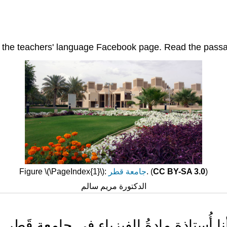
on the teachers' language Facebook page. Read the pass
Figure \(\PageIndex{1}\):
جامعة قطر
. (
CC BY-SA 3.0
)
الدكتورة مريم سالم
ا أُستاذة مادةُ الفيزياء في جامعةِ قَطر. ف