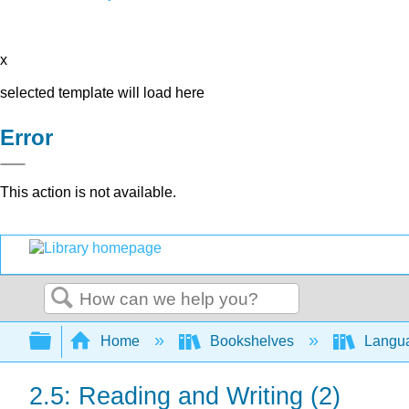
x
selected template will load here
Error
This action is not available.
Search
Expand/collapse global hierarchy
Home
Bookshelves
Langu
2.5: Reading and Writing (2)