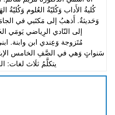
كُليةُ الأَداب وَكُليّةُ العُلوم وَكُليّةُ 
وَحَديثةٌ. أَذهبُ إلى مَكتَبي في الجامَع
إلى النّادي الرِياضي يَومَي الخَ
مُتَزوجة وَعِندي ابن وابنة. ابن
سَنواتٍ وَهي في الصَّفِ الخامس الإبتدائي.
يتكلَّمُ ثلَاث لغات: اللغ