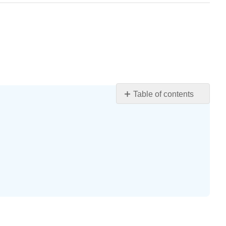
Table of contents
Learning
Objectives
Reading
2
Query
\
(\PageIndex{1}\)
Check
Your
Understanding