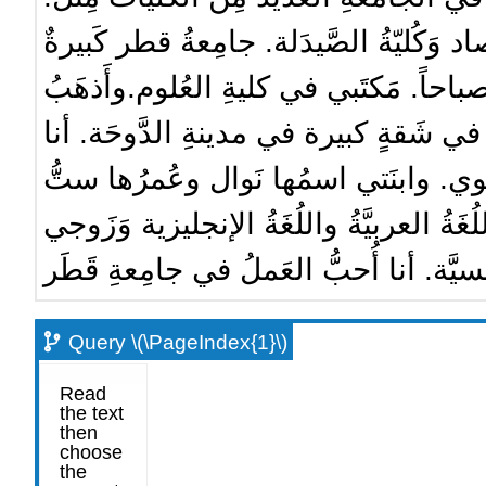
ِصاد وَكُليّةُ الصَّيدَلة. جامِعةُ قطر كَبيرةٌ
 صباحاً. مَكتَبي في كليةِ العُلوم.وأَذهَبُ
في شَقةٍ كبيرة في مدينةِ الدَّوحَة. أنا
وي. وابنَتي اسمُها نَوال وعُمرُها ستُّ
ُ العربيَّةُ واللُغَةُ الإنجليزية وَزَوجي
َنسيَّة. أنا أُحبُّ العَملُ في جامِعةِ قَطَر
Query \(\PageIndex{1}\)