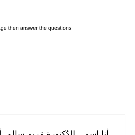
Writing
Activity
Writing
Activity
age then answer the questions
أنا اسمي الدُكتورة مَريم سالم. أن: