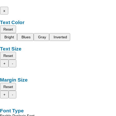
x
Text Color
Reset
Bright
Blues
Gray
Inverted
Text Size
Reset
+
-
Margin Size
Reset
+
-
Font Type
Enable Dyslexic Font