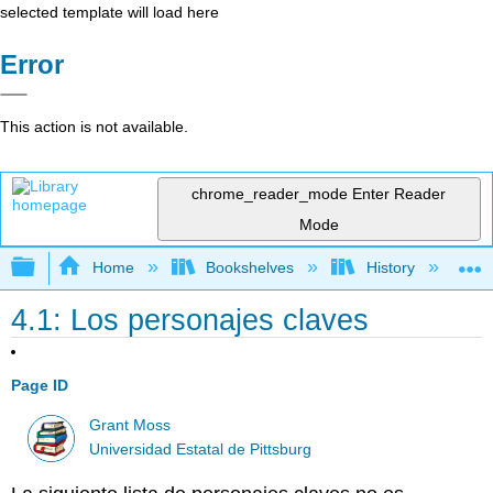
selected template will load here
Error
This action is not available.
chrome_reader_mode
Enter Reader
Mode
Expand/collapse global hierarchy
Home
Bookshelves
History
W
4.1: Los personajes claves
Page ID
Grant Moss
Universidad Estatal de Pittsburg